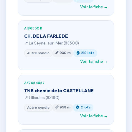
Voir la fiche →
AI8655011
CH. DE LA FARLEDE
📍 La Seyne-sur-Mer (83500)
📏 930 m
🏠 219 lots
Autre syndic
Voir la fiche →
AF2954857
114B chemin de la CASTELLANE
📍 Ollioules (83190)
📏 958 m
🏠 2 lots
Autre syndic
Voir la fiche →