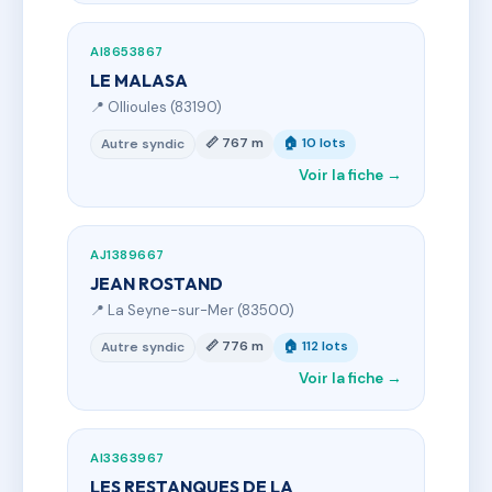
AI8653867
LE MALASA
📍 Ollioules (83190)
📏 767 m
🏠 10 lots
Autre syndic
Voir la fiche →
AJ1389667
JEAN ROSTAND
📍 La Seyne-sur-Mer (83500)
📏 776 m
🏠 112 lots
Autre syndic
Voir la fiche →
AI3363967
LES RESTANQUES DE LA