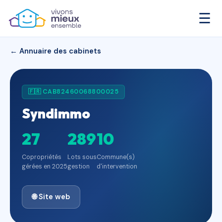
☰
← Annuaire des cabinets
🇫🇷 CAB82460068800025
Syndimmo
27
289
10
Copropriétés
Lots sous
Commune(s)
gérées en 2025
gestion
d'intervention
🌐 Site web