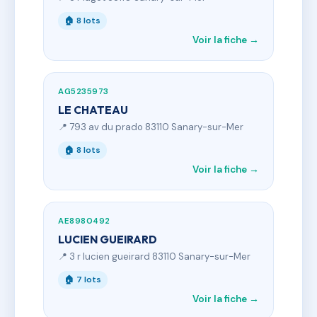
🏠 8 lots
Voir la fiche →
AG5235973
LE CHATEAU
📍 793 av du prado 83110 Sanary-sur-Mer
🏠 8 lots
Voir la fiche →
AE8980492
LUCIEN GUEIRARD
📍 3 r lucien gueirard 83110 Sanary-sur-Mer
🏠 7 lots
Voir la fiche →