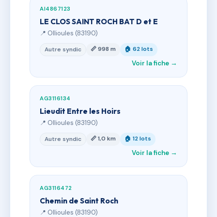
AI4867123
LE CLOS SAINT ROCH BAT D et E
📍 Ollioules (83190)
📏 998 m
🏠 62 lots
Autre syndic
Voir la fiche →
AG3116134
Lieudit Entre les Hoirs
📍 Ollioules (83190)
📏 1,0 km
🏠 12 lots
Autre syndic
Voir la fiche →
AG3116472
Chemin de Saint Roch
📍 Ollioules (83190)