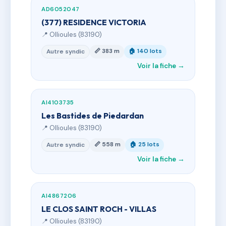
AD6052047
(377) RESIDENCE VICTORIA
📍 Ollioules (83190)
📏 383 m
🏠 140 lots
Autre syndic
Voir la fiche →
AI4103735
Les Bastides de Piedardan
📍 Ollioules (83190)
📏 558 m
🏠 25 lots
Autre syndic
Voir la fiche →
AI4867206
LE CLOS SAINT ROCH - VILLAS
📍 Ollioules (83190)