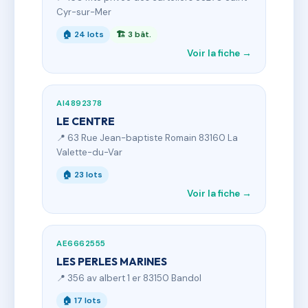
Cyr-sur-Mer
🏠 24 lots
🏗 3 bât.
Voir la fiche →
AI4892378
LE CENTRE
📍 63 Rue Jean-baptiste Romain 83160 La
Valette-du-Var
🏠 23 lots
Voir la fiche →
AE6662555
LES PERLES MARINES
📍 356 av albert 1 er 83150 Bandol
🏠 17 lots