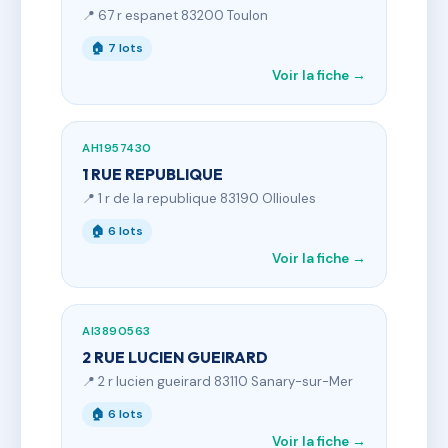
📍 67 r espanet 83200 Toulon
🏠 7 lots
Voir la fiche →
AH1957430
1 RUE REPUBLIQUE
📍 1 r de la republique 83190 Ollioules
🏠 6 lots
Voir la fiche →
AI3890563
2 RUE LUCIEN GUEIRARD
📍 2 r lucien gueirard 83110 Sanary-sur-Mer
🏠 6 lots
Voir la fiche →