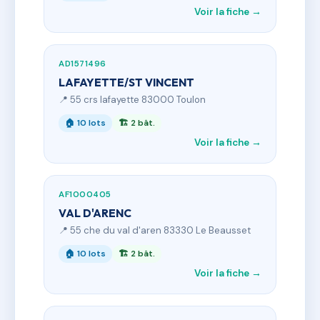
Voir la fiche →
AD1571496
LAFAYETTE/ST VINCENT
📍 55 crs lafayette 83000 Toulon
🏠 10 lots
🏗 2 bât.
Voir la fiche →
AF1000405
VAL D'ARENC
📍 55 che du val d'aren 83330 Le Beausset
🏠 10 lots
🏗 2 bât.
Voir la fiche →