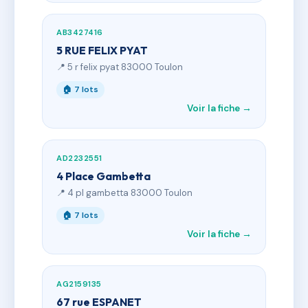
AB3427416
5 RUE FELIX PYAT
📍 5 r felix pyat 83000 Toulon
🏠 7 lots
Voir la fiche →
AD2232551
4 Place Gambetta
📍 4 pl gambetta 83000 Toulon
🏠 7 lots
Voir la fiche →
AG2159135
67 rue ESPANET