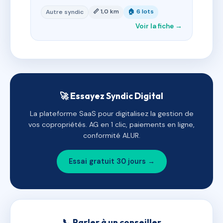
📏 1,0 km
🏠 6 lots
Autre syndic
Voir la fiche →
🚀 Essayez Syndic Digital
La plateforme SaaS pour digitalisez la gestion de
vos copropriétés. AG en 1 clic, paiements en ligne,
conformité ALUR.
Essai gratuit 30 jours →
📞 Parler à un conseiller