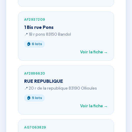
AF2937209
1 Bis rue Pons
📍 1B r pons 83150 Bandol
🏠 6 lots
Voir la fiche →
AF2886620
RUE REPUBLIQUE
📍 20 r de la republique 83190 Ollioules
🏠 5 lots
Voir la fiche →
AG7063829