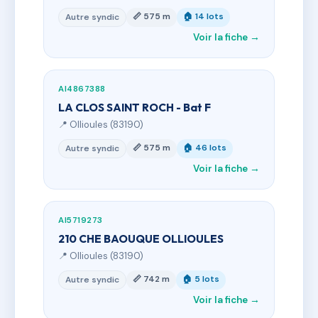
📏 575 m
🏠 14 lots
Autre syndic
Voir la fiche →
AI4867388
LA CLOS SAINT ROCH - Bat F
📍 Ollioules (83190)
📏 575 m
🏠 46 lots
Autre syndic
Voir la fiche →
AI5719273
210 CHE BAOUQUE OLLIOULES
📍 Ollioules (83190)
📏 742 m
🏠 5 lots
Autre syndic
Voir la fiche →