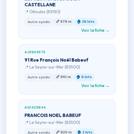
CASTELLANE
📍 Ollioules (83190)
📏 879 m
🏠 26 lots
Autre syndic
Voir la fiche →
AJ3634573
91 Rue François Noël Babeuf
📍 La Seyne-sur-Mer (83500)
📏 910 m
🏠 6 lots
Autre syndic
Voir la fiche →
AG1429844
FRANCOIS NOEL BABEUF
📍 La Seyne-sur-Mer (83500)
📏 920 m
🏠 2 lots
Autre syndic