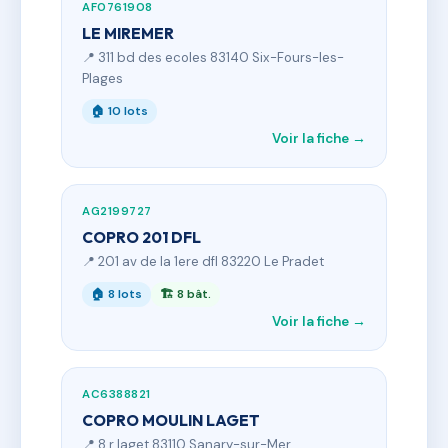
AF0761908
LE MIREMER
📍 311 bd des ecoles 83140 Six-Fours-les-
Plages
🏠 10 lots
Voir la fiche →
AG2199727
COPRO 201 DFL
📍 201 av de la 1ere dfl 83220 Le Pradet
🏠 8 lots
🏗 8 bât.
Voir la fiche →
AC6388821
COPRO MOULIN LAGET
📍 8 r laget 83110 Sanary-sur-Mer