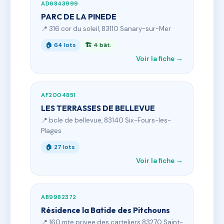
AD6843999
PARC DE LA PINEDE
📍 316 cor du soleil, 83110 Sanary-sur-Mer
🏠 64 lots
🏗 4 bât.
Voir la fiche →
AF2004851
LES TERRASSES DE BELLEVUE
📍 bcle de bellevue, 83140 Six-Fours-les-
Plages
🏠 27 lots
Voir la fiche →
AB9982372
Résidence la Batide des Pitchouns
📍 160 mte privee des carteliers 83270 Saint-