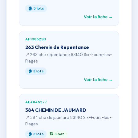
🏠 5 lots
Voir la fiche →
AH1385293
263 Chemin de Repentance
📍 263 che repentance 83140 Six-Fours-les-
Plages
🏠 3 lots
Voir la fiche →
AE4845277
384 CHEMIN DE JAUMARD
📍 384 che de jaumard 83140 Six-Fours-les-
Plages
🏠 3 lots
🏗 3 bât.