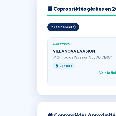
🏢 Copropriétés gérées en 
2 résidence(s)
AA8773574
VILLANOVA EVASION
📍 2-4 bd de l'evasion 95800 CERGY
🏠 227 lots
Voir la fi
🏘 Copropriétés à proximité