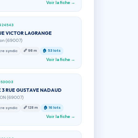
Voir la fiche →
424543
UE VICTOR LAGRANGE
yon (69007)
📏 98 m
🏠 53 lots
re syndic
Voir la fiche →
553003
 3 RUE GUSTAVE NADAUD
YON (69007)
📏 128 m
🏠 16 lots
re syndic
Voir la fiche →