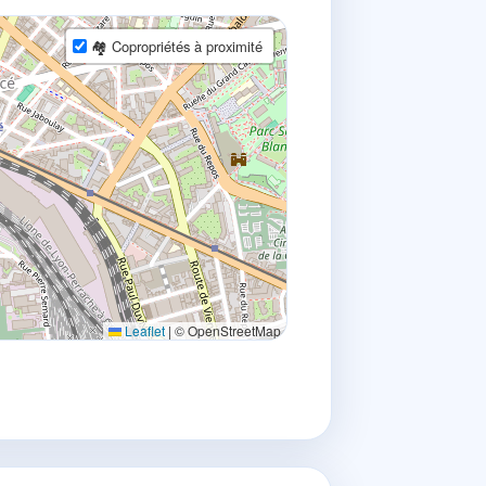
🏘 Copropriétés à proximité
Leaflet
|
© OpenStreetMap