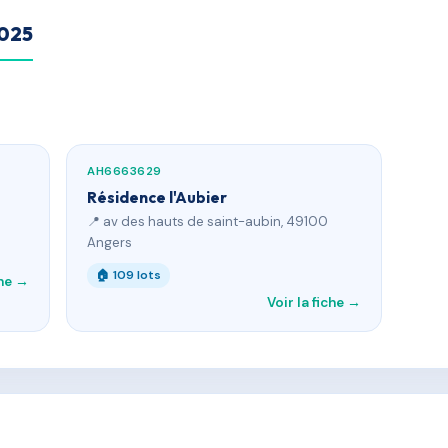
2025
AH6663629
Résidence l'Aubier
📍 av des hauts de saint-aubin, 49100
Angers
🏠 109 lots
che →
Voir la fiche →