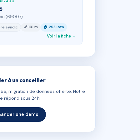
882400
15
yon (69007)
📏 191 m
🏠 293 lots
re syndic
Voir la fiche →
ler à un conseiller
ée, migration de données offerte. Notre
e répond sous 24h.
ander une démo