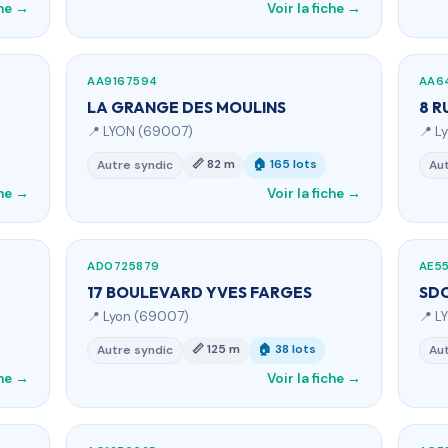
che →
Voir la fiche →
AA9167594
AA6
LA GRANGE DES MOULINS
8 R
📍 LYON (69007)
📍 L
📏 82 m
🏠 165 lots
Autre syndic
Aut
che →
Voir la fiche →
AD0725879
AE5
17 BOULEVARD YVES FARGES
SDC
📍 Lyon (69007)
📍 L
📏 125 m
🏠 38 lots
Autre syndic
Aut
che →
Voir la fiche →