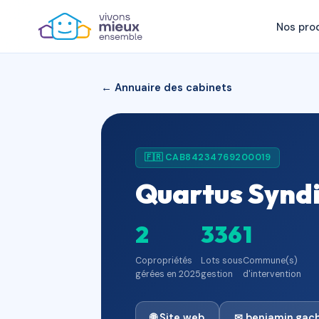
Nos pro
← Annuaire des cabinets
🇫🇷 CAB84234769200019
Quartus Synd
2
336
1
Copropriétés
Lots sous
Commune(s)
gérées en 2025
gestion
d'intervention
🌐 Site web
✉ benjamin.gac