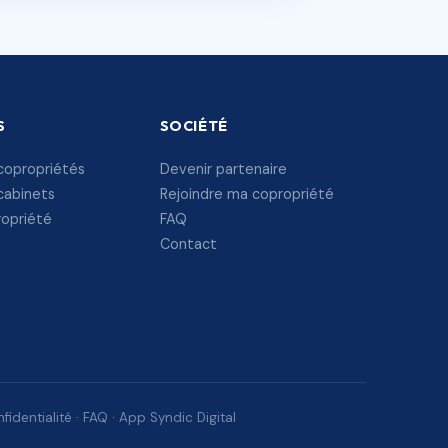
S
SOCIÉTÉ
copropriétés
Devenir partenaire
cabinets
Rejoindre ma copropriété
ropriété
FAQ
Contact
fidentialité
·
FAQ
·
App Syndic Digital