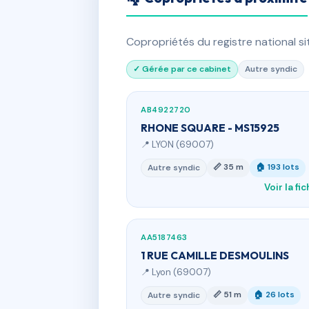
Copropriétés du registre national s
✓ Gérée par ce cabinet
Autre syndic
AB4922720
RHONE SQUARE - MS15925
📍 LYON (69007)
📏 35 m
🏠 193 lots
Autre syndic
Voir la fi
AA5187463
1 RUE CAMILLE DESMOULINS
📍 Lyon (69007)
📏 51 m
🏠 26 lots
Autre syndic