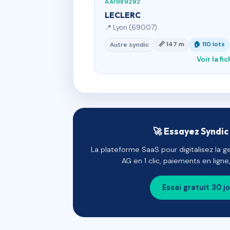
AA1989292
LECLERC
📍 Lyon (69007)
📏 147 m
🏠 110 lots
Autre syndic
Voir la fi
🚀 Essayez Syndic 
La plateforme SaaS pour digitalisez la g
AG en 1 clic, paiements en lign
Essai gratuit 30 j