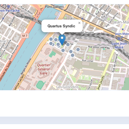
×
Quartus Syndic