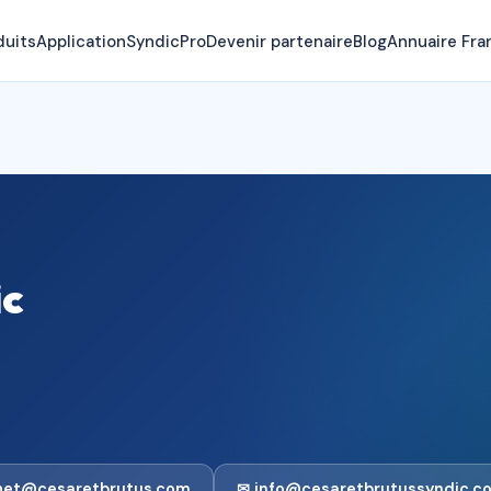
duits
Application
SyndicPro
Devenir partenaire
Blog
Annuaire Fra
ic
het@cesaretbrutus.com
✉ info@cesaretbrutussyndic.co