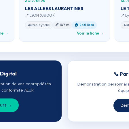
AC1276625
AC7
LES ALLEES LAURANTINES
LE 
📍 LYON (69007)
📍 L
📏 167 m
🏠 246 lots
Autre syndic
Aut
che →
Voir la fiche →
Digital
📞 Par
estion de vos copropriétés.
Démonstration personnalis
e, conformité ALUR.
équip
ours →
Dem