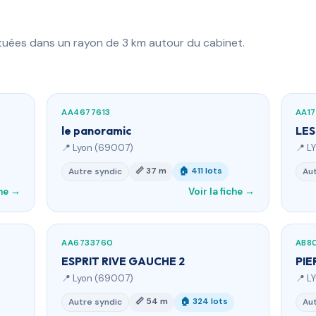
ituées dans un rayon de 3 km autour du cabinet.
AA4677613
AA1
le panoramic
LES
📍 Lyon (69007)
📍 L
📏 37 m
🏠 411 lots
Autre syndic
Aut
che →
Voir la fiche →
AA6733760
AB8
ESPRIT RIVE GAUCHE 2
PIE
📍 Lyon (69007)
📍 L
📏 54 m
🏠 324 lots
Autre syndic
Aut