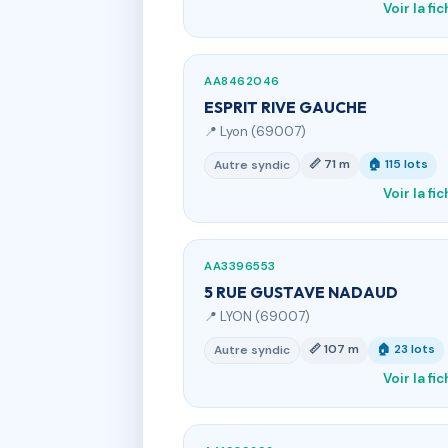
Voir la fi
AA8462046
ESPRIT RIVE GAUCHE
📍 Lyon (69007)
📏 71 m
🏠 115 lots
Autre syndic
Voir la fi
AA3396553
5 RUE GUSTAVE NADAUD
📍 LYON (69007)
📏 107 m
🏠 23 lots
Autre syndic
Voir la fi