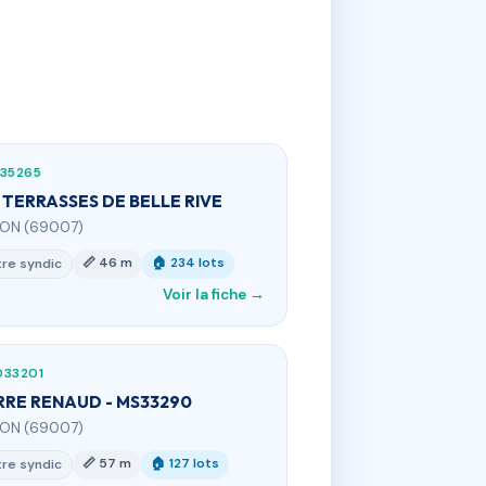
735265
 TERRASSES DE BELLE RIVE
YON (69007)
📏 46 m
🏠 234 lots
re syndic
Voir la fiche →
033201
RRE RENAUD - MS33290
YON (69007)
📏 57 m
🏠 127 lots
re syndic