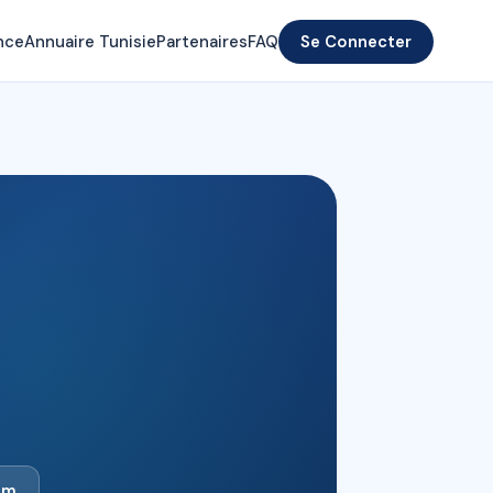
nce
Annuaire Tunisie
Partenaires
FAQ
Se Connecter
m​