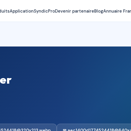
duits
Application
SyndicPro
Devenir partenaire
Blog
Annuaire Fra
ier
4524418@320x213.webp
✉ aec1400d1774524418@640x