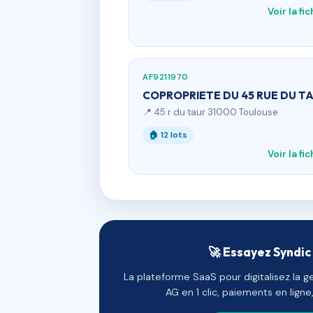
Voir la fi
AF9211970
COPROPRIETE DU 45 RUE DU T
📍 45 r du taur 31000 Toulouse
🏠 12 lots
Voir la fi
🚀 Essayez Syndic 
La plateforme SaaS pour digitalisez la g
AG en 1 clic, paiements en lign