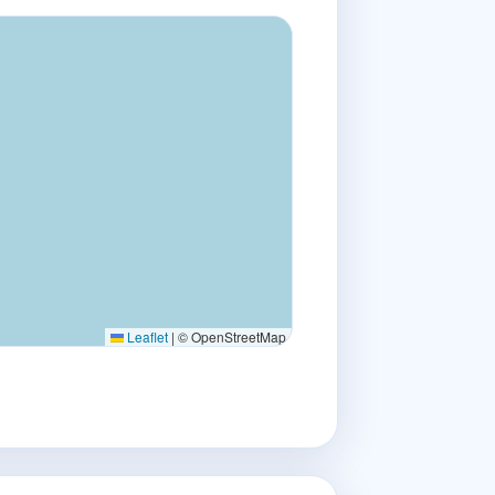
Leaflet
|
© OpenStreetMap