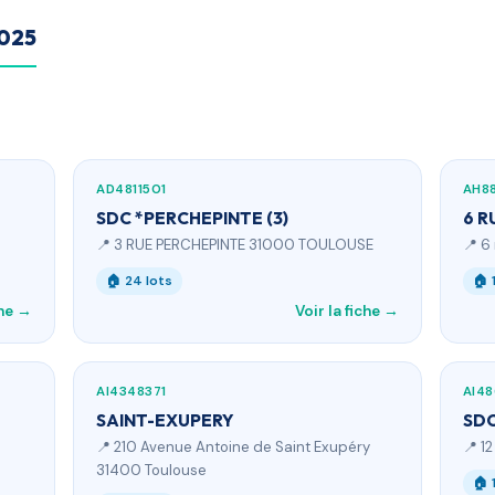
2025
AD4811501
AH8
SDC *PERCHEPINTE (3)
6 R
📍 3 RUE PERCHEPINTE 31000 TOULOUSE
📍 6
🏠 24 lots
🏠 
che →
Voir la fiche →
AI4348371
AI4
SAINT-EXUPERY
SDC
📍 210 Avenue Antoine de Saint Exupéry
📍 1
31400 Toulouse
🏠 