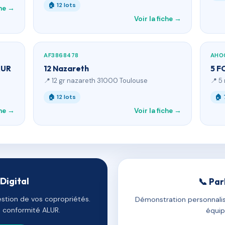
🏠 12 lots
che →
Voir la fiche →
AF3868478
AH0
AUR
12 Nazareth
5 
📍 12 gr nazareth 31000 Toulouse
📍 5
🏠 12 lots
🏠 
che →
Voir la fiche →
Digital
📞 Par
estion de vos copropriétés.
Démonstration personnalis
e, conformité ALUR.
équip