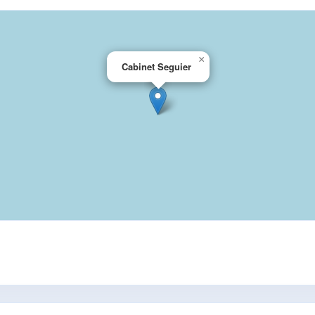
×
Cabinet Seguier