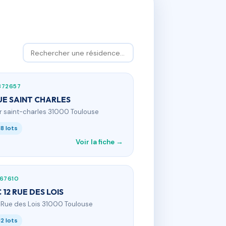
872657
UE SAINT CHARLES
 r saint-charles 31000 Toulouse
18 lots
Voir la fiche →
867610
 12 RUE DES LOIS
2 Rue des Lois 31000 Toulouse
12 lots