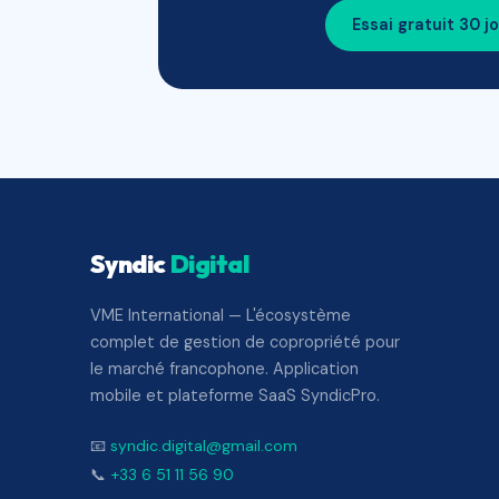
Essai gratuit 30 j
Syndic
Digital
VME International — L'écosystème
complet de gestion de copropriété pour
le marché francophone. Application
mobile et plateforme SaaS SyndicPro.
📧
syndic.digital@gmail.com
📞
+33 6 51 11 56 90