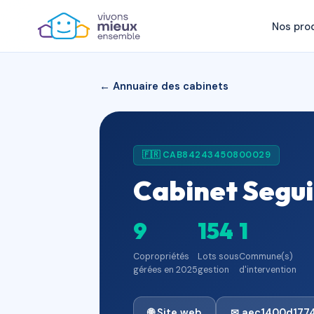
Nos pro
← Annuaire des cabinets
🇫🇷 CAB84243450800029
Cabinet Segu
9
154
1
Copropriétés
Lots sous
Commune(s)
gérées en 2025
gestion
d'intervention
🌐 Site web
✉ aec1400d177