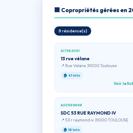
🏢 Copropriétés gérées en 
9 résidence(s)
AI7562051
13 rue vélane
📍 Rue Velane 31000 Toulouse
🏠 41 lots
Voir la fi
AD2599868
SDC 53 RUE RAYMOND IV
📍 53 r raymond iv 31000 TOULOUSE
🏠 16 lots