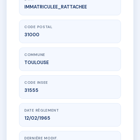
IMMATRICULEE_RATTACHEE
www.vme.plus/AD4811501
SDC *PERCHEPINTE (3)
3 r perchepinte
31000 TOULOUSE
CODE POSTAL
31000
COMMUNE
TOULOUSE
CODE INSEE
31555
DATE RÈGLEMENT
12/02/1965
DERNIÈRE MODIF.