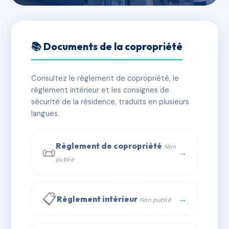
🇫🇷 RFRAD4811501
SDC *PERCHEPINTE (3)
📚 Documents de la copropriété
📍 3 RUE PERCHEPINTE 31000 TOULOUSE
Consultez le règlement de copropriété, le
✓ Immatriculée
🏠 24 lots
🏗 1 bâtiment(s)
règlement intérieur et les consignes de
sécurité de la résidence, traduits en plusieurs
langues.
📞 Contacter Syndic Digital
💬 WhatsApp
✉ Email
Règlement de copropriété
Non
📜
→
publié
📋
→
Règlement intérieur
Non publié