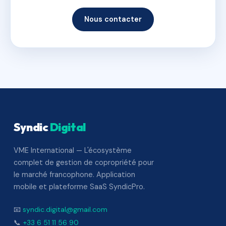
Nous contacter
Syndic
Digital
VME International — L'écosystème
complet de gestion de copropriété pour
le marché francophone. Application
mobile et plateforme SaaS SyndicPro.
📧
syndic.digital@gmail.com
📞
+33 6 51 11 56 90