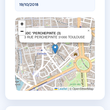
19/10/2018
+
−
×
SDC *PERCHEPINTE (3)
3 RUE PERCHEPINTE 31000 TOULOUSE
Leaflet
|
© OpenStreetMap