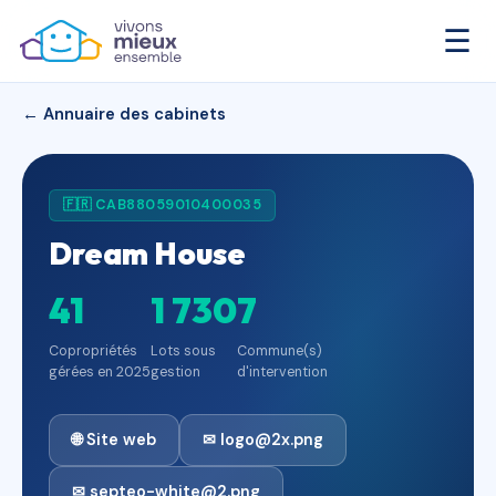
☰
← Annuaire des cabinets
🇫🇷 CAB88059010400035
Dream House
41
1 730
7
Copropriétés
Lots sous
Commune(s)
gérées en 2025
gestion
d'intervention
🌐 Site web
✉ logo@2x.png
✉ septeo-white@2.png