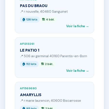
PAS DU BRAOU
📍 r nouvelle, 40460 Sanguinet
🏠 126 lots
🏗 4 bât.
Voir la fiche →
AF1313261
LE PATIO 1
📍 506 av germinal 40160 Parentis-en-Born
🏠 112 lots
🏗 2 bât.
Voir la fiche →
AF1569680
AMARYLLIS
📍 r marie laurencin, 40600 Biscarrosse
🏠 95 lots
🏗 2 bât.