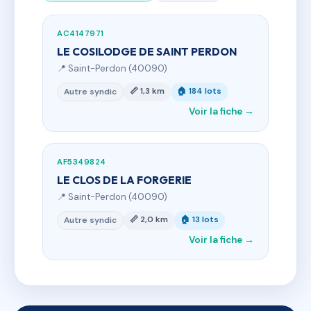
AC4147971
LE COSILODGE DE SAINT PERDON
📍 Saint-Perdon (40090)
📏 1,3 km
🏠 184 lots
Autre syndic
Voir la fiche →
AF5349824
LE CLOS DE LA FORGERIE
📍 Saint-Perdon (40090)
📏 2,0 km
🏠 13 lots
Autre syndic
Voir la fiche →