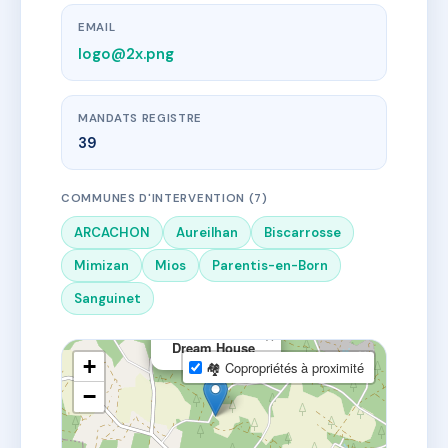
EMAIL
logo@2x.png
MANDATS REGISTRE
39
COMMUNES D'INTERVENTION (7)
ARCACHON
Aureilhan
Biscarrosse
Mimizan
Mios
Parentis-en-Born
Sanguinet
×
Dream House
+
🏘 Copropriétés à proximité
−