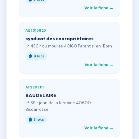
Voir la fiche →
AE7315625
syndicat des copropriétaires
📍 436 r du moulies 40160 Parentis-en-Born
🏠 9 lots
Voir la fiche →
AF2292118
BAUDELAIRE
📍 39 r jean de la fontaine 40600
Biscarrosse
🏠 8 lots
Voir la fiche →