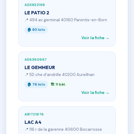
AD3832169
LE PATIO 2
📍 494 av germinal 40160 Parentis-en-Born
🏠 80 lots
Voir la fiche →
AE6390967
LE GEMMEUR
📍 5D che d'andrille 40200 Aureilhan
🏠 76 lots
🏗 11 bât.
Voir la fiche →
AB1721976
LAC A4
📍 116 r de la garenne 40600 Biscarrosse