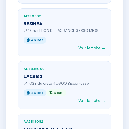
AF1905611
RESINEA
📍 13 rue LEON DE LAGRANGE 33380 MIOS
🏠 46 lots
Voir la fiche →
AE4832069
LACS B 2
📍 102 r du ciste 40600 Biscarrosse
🏠 46 lots
🏗 3 bât.
Voir la fiche →
AA5183082