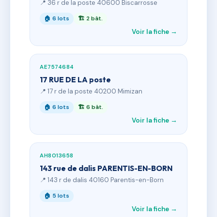
📍 36 r de la poste 40600 Biscarrosse
🏠 6 lots
🏗 2 bât.
Voir la fiche →
AE7574684
17 RUE DE LA poste
📍 17 r de la poste 40200 Mimizan
🏠 6 lots
🏗 6 bât.
Voir la fiche →
AH8013658
143 rue de dalis PARENTIS-EN-BORN
📍 143 r de dalis 40160 Parentis-en-Born
🏠 5 lots
Voir la fiche →