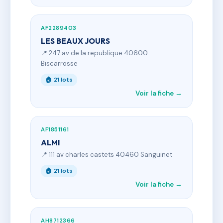
AF2289403
LES BEAUX JOURS
📍 247 av de la republique 40600
Biscarrosse
🏠 21 lots
Voir la fiche →
AF1851161
ALMI
📍 111 av charles castets 40460 Sanguinet
🏠 21 lots
Voir la fiche →
AH8712366