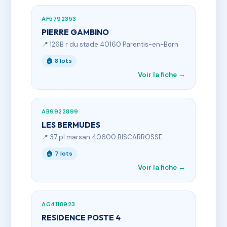
AF5792353
PIERRE GAMBINO
📍 126B r du stade 40160 Parentis-en-Born
🏠 8 lots
Voir la fiche →
AB9922899
LES BERMUDES
📍 37 pl marsan 40600 BISCARROSSE
🏠 7 lots
Voir la fiche →
AG4118923
RESIDENCE POSTE 4