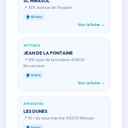
SC MIRASOL
📍 459, Avenue de l'Aviation
🏠 10 lots
Voir la fiche →
AF1711324
JEAN DE LA FONTAINE
📍 129 r jean de la fontaine 40600
Biscarrosse
🏠 9 lots
Voir la fiche →
AF5463740
LES DUNES
📍 10 r du vieux marche 40200 Mimizan
🏠 9 lots