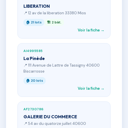
LIBERATION
📍 12 av de la liberation 33380 Mios
🏠 21 lots
🏗 2 bât.
Voir la fiche →
AI4995585
La Pinède
📍 111 Avenue de Lattre de Tassigny 40600
Biscarrosse
🏠 20 lots
Voir la fiche →
AF2730786
GALERIE DU COMMERCE
📍 54 av du quatorze juillet 40600