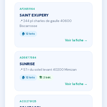
AF2651164
SAINT EXUPERY
📍 244 pl charles de gaulle 40600
Biscarrosse
🏠 12 lots
Voir la fiche →
AD5877584
SUNRISE
📍 57 r du soleil levant 40200 Mimizan
🏠 12 lots
🏗 2 bât.
Voir la fiche →
AC0279125