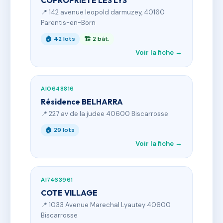
COPROPRIETE LES LYS
📍 142 avenue leopold darmuzey, 40160
Parentis-en-Born
🏠 42 lots
🏗 2 bât.
Voir la fiche →
AI0648816
Résidence BELHARRA
📍 227 av de la judee 40600 Biscarrosse
🏠 29 lots
Voir la fiche →
AI7463961
COTE VILLAGE
📍 1033 Avenue Marechal Lyautey 40600
Biscarrosse