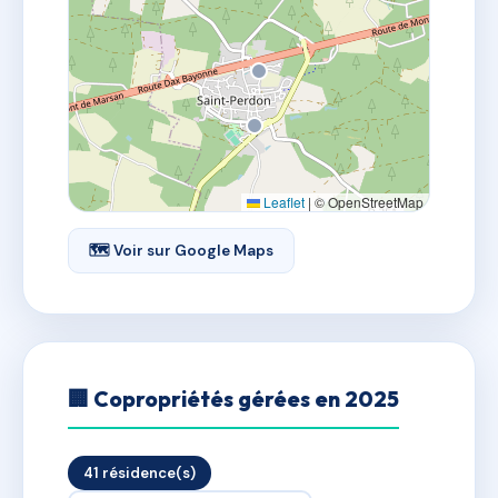
Leaflet
|
© OpenStreetMap
🗺 Voir sur Google Maps
🏢 Copropriétés gérées en 2025
41 résidence(s)