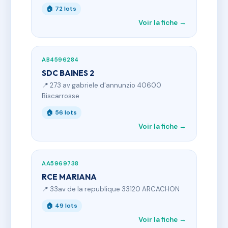
🏠 72 lots
Voir la fiche →
AB4596284
SDC BAINES 2
📍 273 av gabriele d'annunzio 40600
Biscarrosse
🏠 56 lots
Voir la fiche →
AA5969738
RCE MARIANA
📍 33av de la republique 33120 ARCACHON
🏠 49 lots
Voir la fiche →