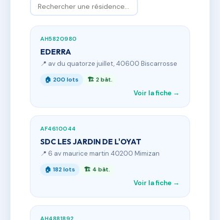
AH5820980
EDERRA
📍 av du quatorze juillet, 40600 Biscarrosse
🏠 200 lots
🏗 2 bât.
Voir la fiche →
AF4610044
SDC LES JARDIN DE L'OYAT
📍 6 av maurice martin 40200 Mimizan
🏠 182 lots
🏗 4 bât.
Voir la fiche →
AH4881892