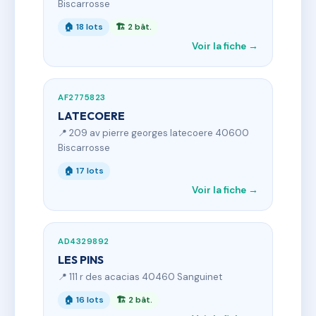
Biscarrosse
🏠 18 lots
🏗 2 bât.
Voir la fiche →
AF2775823
LATECOERE
📍 209 av pierre georges latecoere 40600
Biscarrosse
🏠 17 lots
Voir la fiche →
AD4329892
LES PINS
📍 111 r des acacias 40460 Sanguinet
🏠 16 lots
🏗 2 bât.