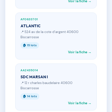
Voir la fiche →
AF0633701
ATLANTIC
📍 524 av de la cote d'argent 40600
Biscarrosse
🏠 15 lots
Voir la fiche →
AA2435014
SDC MARSAN I
📍 12 r charles baudelaire 40600
Biscarrosse
🏠 14 lots
Voir la fiche →