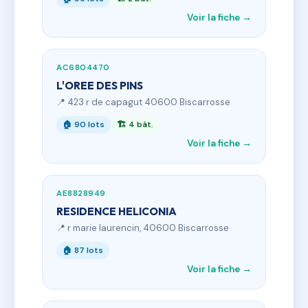
Voir la fiche →
AC6804470
L'OREE DES PINS
📍 423 r de capagut 40600 Biscarrosse
🏠 90 lots
🏗 4 bât.
Voir la fiche →
AE8828949
RESIDENCE HELICONIA
📍 r marie laurencin, 40600 Biscarrosse
🏠 87 lots
Voir la fiche →