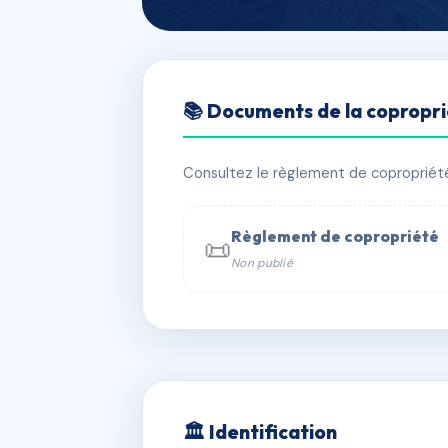
🇫🇷 RFRAA0008029
📚 Documents de la copropr
30, rue Villon
📍 30 r villon 69008 Lyon
Consultez le règlement de copropriété, 
✓ Immatriculée
🏠 21 lots
🏗 1 b
Règlement de copropriété
📜
Non publié
📞 Contacter Syndic Digital

Coproprié
229 
N°
w
🏛 Identification