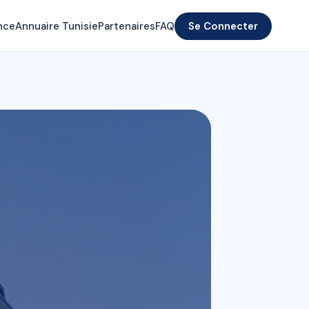
nce
Annuaire Tunisie
Partenaires
FAQ
Se Connecter