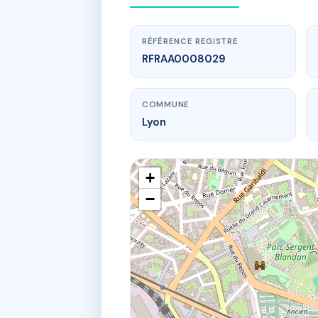
RÉFÉRENCE REGISTRE
RFRAA0008029
COMMUNE
Lyon
+
−
www.
30, r
30