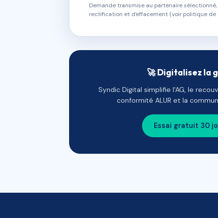
Demande transmise au partenaire sélectionné, s
rectification et d'effacement (voir politique de 
🚀 Digitalisez la 
Syndic Digital simplifie l'AG, le reco
conformité ALUR et la communi
Essai gratuit 30 j