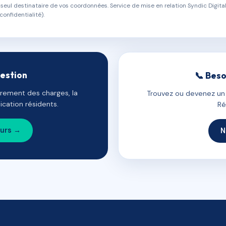
eul destinataire de vos coordonnées. Service de mise en relation Syndic Digital
confidentialité).
gestion
📞 Beso
uvrement des charges, la
Trouvez ou devenez un c
cation résidents.
Ré
ours →
N