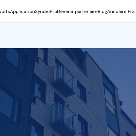
duits
Application
SyndicPro
Devenir partenaire
Blog
Annuaire Fra