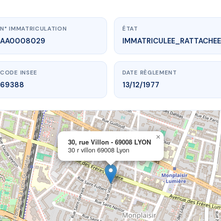
N° IMMATRICULATION
ÉTAT
AA0008029
IMMATRICULEE_RATTACHEE
CODE INSEE
DATE RÈGLEMENT
69388
13/12/1977
×
vme.plus/AA0008029
30, rue Villon - 69008 LYON
30 r villon 69008 Lyon
ue Villon - 69008 LYON
 r villon
69008 Lyon