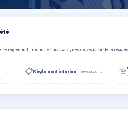
iété
 - 69008 LYON
le règlement intérieur et les consignes de sécurité de la résidenc
âtiment(s)
📋
🚨
→
→
Règlement intérieur
Non publié
 WhatsApp
✉ Email
té
rue Saint-Honoré, 75001 Paris - Tél. : +33 6 51 11 56 90 - 
AA0008029
🇫🇷
ww.syndic.digital - E-mail : syndic.digital@gmail.c