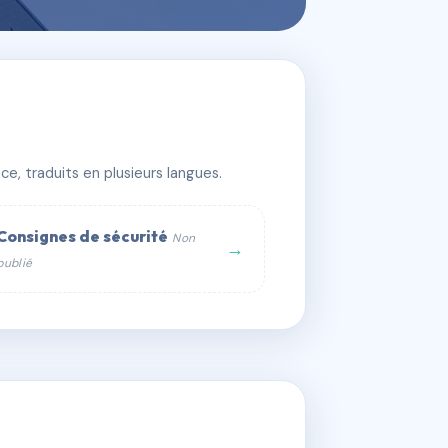
e, traduits en plusieurs langues.
Consignes de sécurité
Non
→
publié
web :
om