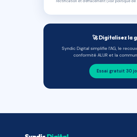
rectification et d'effacement (voir politique de 
🚀 Digitalisez la 
Syndic Digital simplifie l'AG, le reco
conformité ALUR et la communi
Essai gratuit 30 j
Syndic
Digital