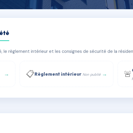
iété
rsonval
le règlement intérieur et les consignes de sécurité de la résidenc
âtiment(s)
📋
🚨
→
→
Règlement intérieur
Non publié
 WhatsApp
✉ Email
té
rue Saint-Honoré, 75001 Paris - Tél. : +33 6 51 11 56 90 - 
AA0011494
🇫🇷
ww.syndic.digital - E-mail : syndic.digital@gmail.c