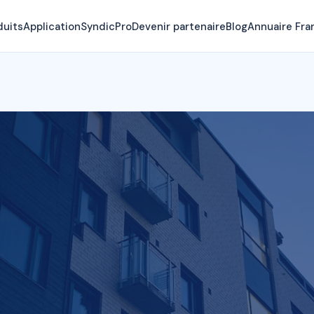
duits
Application
SyndicPro
Devenir partenaire
Blog
Annuaire Fra