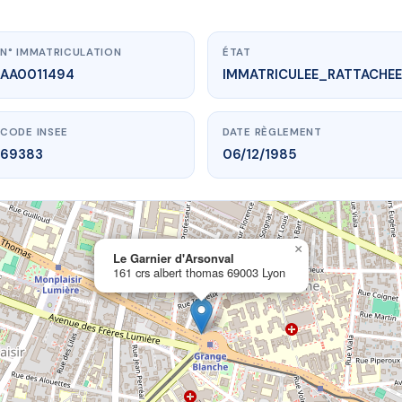
N° IMMATRICULATION
ÉTAT
AA0011494
IMMATRICULEE_RATTACHEE
CODE INSEE
DATE RÈGLEMENT
69383
06/12/1985
×
vme.plus/AA0011494
Le Garnier d'Arsonval
161 crs albert thomas 69003 Lyon
Garnier d'Arsonval
 albert thomas
69003 Lyon