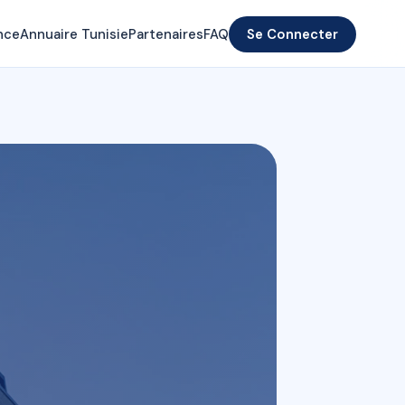
nce
Annuaire Tunisie
Partenaires
FAQ
Se Connecter