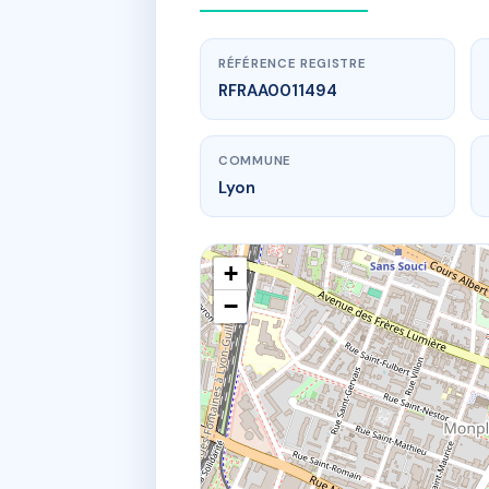
RÉFÉRENCE REGISTRE
RFRAA0011494
COMMUNE
Lyon
+
−
www.
Le 
161 crs