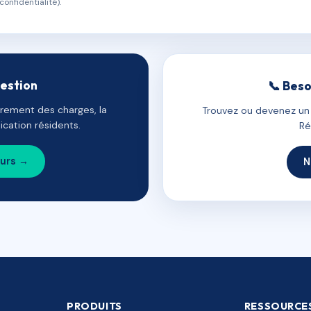
confidentialité).
gestion
📞 Beso
uvrement des charges, la
Trouvez ou devenez un c
cation résidents.
Ré
ours →
N
PRODUITS
RESSOURCE