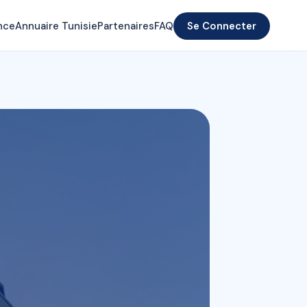
nce
Annuaire Tunisie
Partenaires
FAQ
Se Connecter