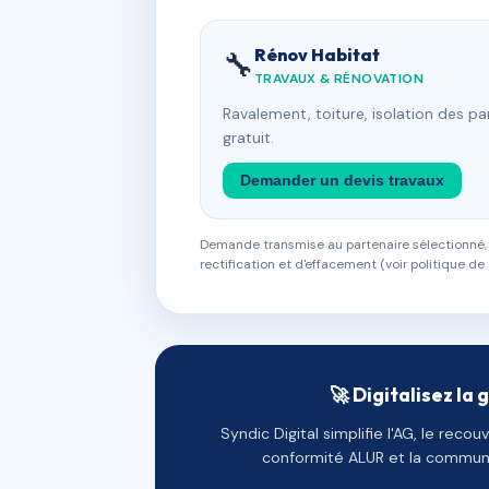
Rénov Habitat
🔧
TRAVAUX & RÉNOVATION
Ravalement, toiture, isolation des p
gratuit.
Demander un devis travaux
Demande transmise au partenaire sélectionné, s
rectification et d'effacement (voir politique de 
🚀 Digitalisez la 
Syndic Digital simplifie l'AG, le reco
conformité ALUR et la communi