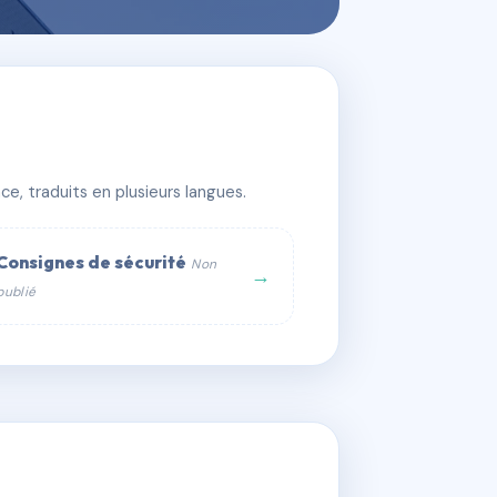
e, traduits en plusieurs langues.
Consignes de sécurité
Non
→
publié
web :
om