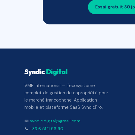
Essai gratuit 30 j
Syndic
Digital
VME International — L'écosystème
complet de gestion de copropriété pour
le marché francophone. Application
mobile et plateforme SaaS SyndicPro.
📧
syndic.digital@gmail.com
📞
+33 6 51 11 56 90