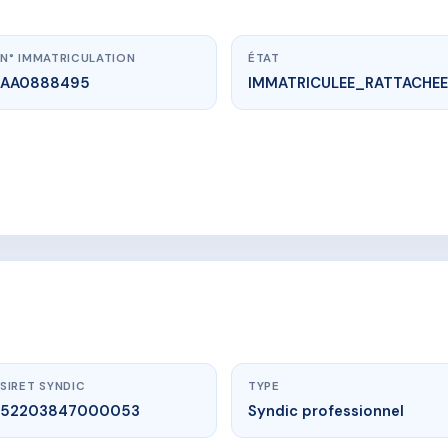
N° IMMATRICULATION
ÉTAT
AA0888495
IMMATRICULEE_RATTACHEE
vme.plus/AA0888495
ESIDENCE BEL AIR
ur leblond, 60000 Beauvais
SIRET SYNDIC
TYPE
52203847000053
Syndic professionnel