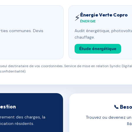
Énergie Verte Copro
⚡
ÉNERGIE
arties communes. Devis
Audit énergétique, photovolta
chauffage.
Étude énergétique
eul destinataire de vos coordonnées. Service de mise en relation Syndic Digital
confidentialité).
gestion
📞 Beso
uvrement des charges, la
Trouvez ou devenez un c
cation résidents.
Ré