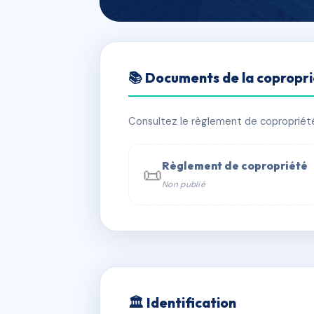
🇫🇷 RFRAA0888495
📚 Documents de la copropr
RESIDENCE BEL
📍 r du docteur leblond, 60000 Beau
Consultez le règlement de copropriété, 
✓ Immatriculée
🏠 536 lots
🏗 7
Règlement de copropriété
📜
Non publié
📞 Contacter Syndic Digital

Coproprié
229 
N°
w
🏛 Identification