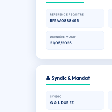
RÉFÉRENCE REGISTRE
RFRAA0888495
DERNIÈRE MODIF.
21/05/2025
www.
R
👤 Syndic & Mandat
r du docte
SYNDIC
G & L DURIEZ