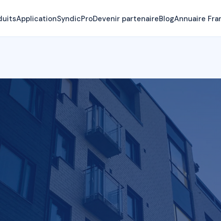
duits
Application
SyndicPro
Devenir partenaire
Blog
Annuaire Fra