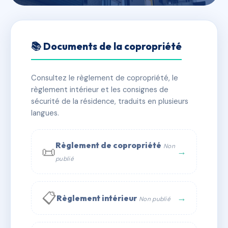
🇫🇷 RFRAA1767433
Le Mont Rose
📚 Documents de la copropriété
📍 232 av de la madrague de montredon 13008
Marseille
Consultez le règlement de copropriété, le
règlement intérieur et les consignes de
✓ Immatriculée
🏠 49 lots
🏗 5 bâtiment(s)
sécurité de la résidence, traduits en plusieurs
langues.
📞 Contacter Syndic Digital
💬 WhatsApp
Règlement de copropriété
Non
📜
✉ Email
→
publié
📋
→
Règlement intérieur
Non publié