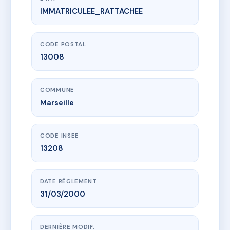
IMMATRICULEE_RATTACHEE
www.vme.plus/AA1767433
Le Mont Rose
232 av de la madrague de montredon
13008 Marseille
CODE POSTAL
13008
COMMUNE
Marseille
CODE INSEE
13208
DATE RÈGLEMENT
31/03/2000
DERNIÈRE MODIF.