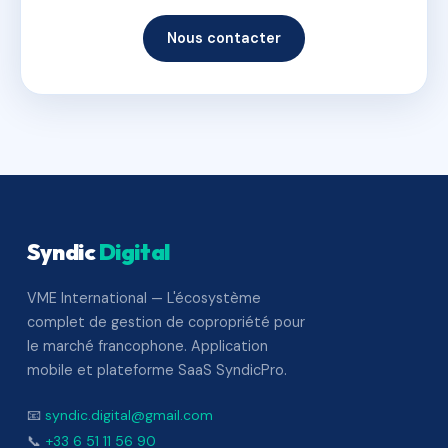
Nous contacter
Syndic
Digital
VME International — L'écosystème
complet de gestion de copropriété pour
le marché francophone. Application
mobile et plateforme SaaS SyndicPro.
📧
syndic.digital@gmail.com
📞
+33 6 51 11 56 90