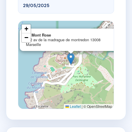
29/05/2025
+
×
Le Mont Rose
−
232 av de la madrague de montredon 13008
Marseille
Leaflet
|
© OpenStreetMap