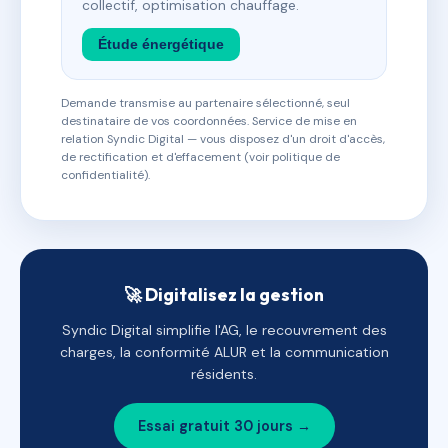
collectif, optimisation chauffage.
Étude énergétique
Demande transmise au partenaire sélectionné, seul
destinataire de vos coordonnées. Service de mise en
relation Syndic Digital — vous disposez d'un droit d'accès,
de rectification et d'effacement (voir politique de
confidentialité).
🚀 Digitalisez la gestion
Syndic Digital simplifie l'AG, le recouvrement des
charges, la conformité ALUR et la communication
résidents.
Essai gratuit 30 jours →