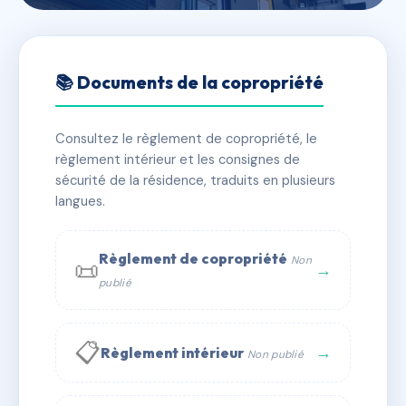
🇫🇷 RFRAA2045458
Les Fermes de Saint Gervais
📚 Documents de la copropriété
📍 864 rte du parc 74170 Saint-Gervais-les-Bains
Consultez le règlement de copropriété, le
✓ Immatriculée
🏠 136 lots
🏗 3 bâtiment(s)
règlement intérieur et les consignes de
sécurité de la résidence, traduits en plusieurs
langues.
📞 Contacter Syndic Digital
💬 WhatsApp
✉ Email
Règlement de copropriété
Non
📜
→
publié
📋
→
Règlement intérieur
Non publié