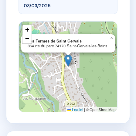
03/03/2025
+
−
×
Les Fermes de Saint Gervais
864 rte du parc 74170 Saint-Gervais-les-Bains
Leaflet
|
© OpenStreetMap