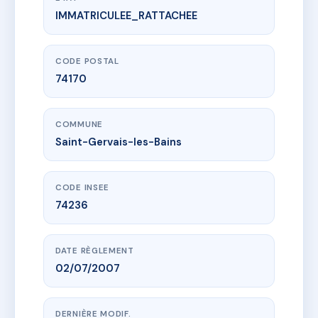
IMMATRICULEE_RATTACHEE
www.vme.plus/AA2045458
Les Fermes de Saint Gervais
864 rte du parc
74170 Saint-Gervais-les-Bains
CODE POSTAL
74170
COMMUNE
Saint-Gervais-les-Bains
CODE INSEE
74236
DATE RÈGLEMENT
02/07/2007
DERNIÈRE MODIF.