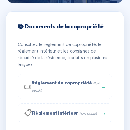
🇫🇷 RFRAA3240793
NEPTUNE
📚 Documents de la copropriété
📍 97 Bld de la MER 64700 HENDAYE
Consultez le règlement de copropriété, le
✓ Immatriculée
🏠 32 lots
🏗 1 bâtiment(s)
règlement intérieur et les consignes de
sécurité de la résidence, traduits en plusieurs
langues.
📞 Contacter Syndic Digital
💬 WhatsApp
✉ Email
Règlement de copropriété
Non
📜
→
publié
📋
→
Règlement intérieur
Non publié