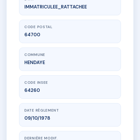
IMMATRICULEE_RATTACHEE
www.vme.plus/AA3240793
NEPTUNE
97 Bld de la MER
64700 HENDAYE
CODE POSTAL
64700
COMMUNE
HENDAYE
CODE INSEE
64260
DATE RÈGLEMENT
09/10/1978
DERNIÈRE MODIF.