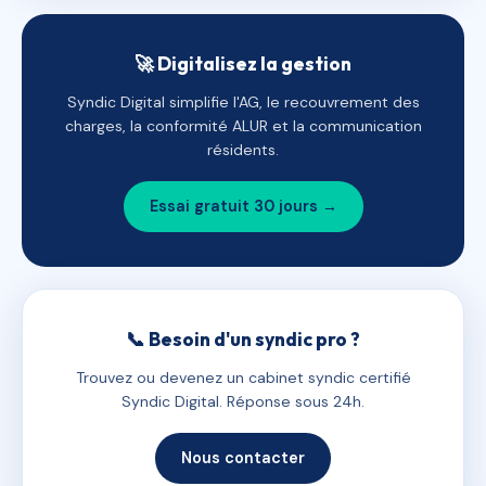
🚀 Digitalisez la gestion
Syndic Digital simplifie l'AG, le recouvrement des
charges, la conformité ALUR et la communication
résidents.
Essai gratuit 30 jours →
📞 Besoin d'un syndic pro ?
Trouvez ou devenez un cabinet syndic certifié
Syndic Digital. Réponse sous 24h.
Nous contacter