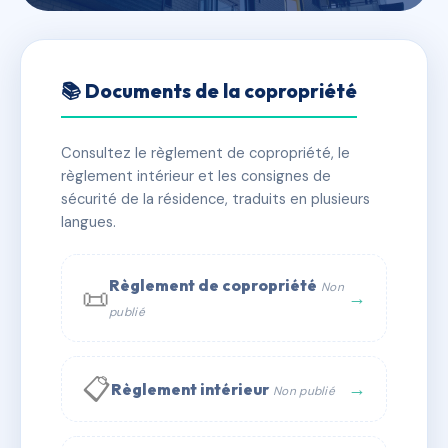
🇫🇷 RFRAA3746112
RCE 2 RUE DE LA SAU
📚 Documents de la copropriété
📍 2 RUE DE LA SAU 33000 BORDEAUX
Consultez le règlement de copropriété, le
✓ Immatriculée
🏠 11 lots
🏗 1 bâtiment(s)
règlement intérieur et les consignes de
sécurité de la résidence, traduits en plusieurs
langues.
📞 Contacter Syndic Digital
💬 WhatsApp
✉ Email
Règlement de copropriété
Non
📜
→
publié
📋
→
Règlement intérieur
Non publié