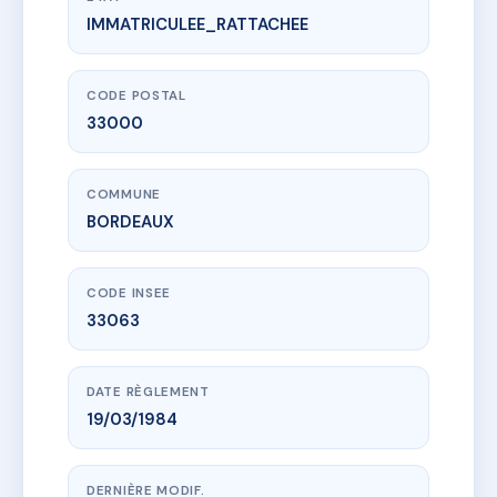
IMMATRICULEE_RATTACHEE
www.vme.plus/AA3746112
RCE 2 RUE DE LA SAU
2 RUE DE LA SAU
33000 BORDEAUX
CODE POSTAL
33000
COMMUNE
BORDEAUX
CODE INSEE
33063
DATE RÈGLEMENT
19/03/1984
DERNIÈRE MODIF.