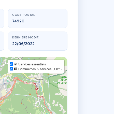
CODE POSTAL
74920
DERNIÈRE MODIF.
22/06/2022
🎯 Services essentiels
🛍️ Commerces & services (1 km)