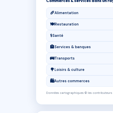
Commerces & services dans un ra
🥖
Alimentation
🍽️
Restauration
⚕️
Santé
🏦
Services & banques
🚌
Transports
🌳
Loisirs & culture
🛍️
Autres commerces
Données cartographiques © les contributeurs