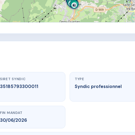
🍽️
🏫
🌳
🚌
🌳
🏦
🧸
🌳
🥖
🏦
🛍️
🛍️
💊
🩺
🥖
🛍️
🚌
🍽️
🥖
🚌
🍽️
🥖
⚕️
🥖
🍽️
🏦
🛍️
🏦
🛍️
🥖
🍽️
🏦
🍽️
🛍️
SIRET SYNDIC
TYPE
35185793300011
Syndic professionnel
FIN MANDAT
30/06/2026