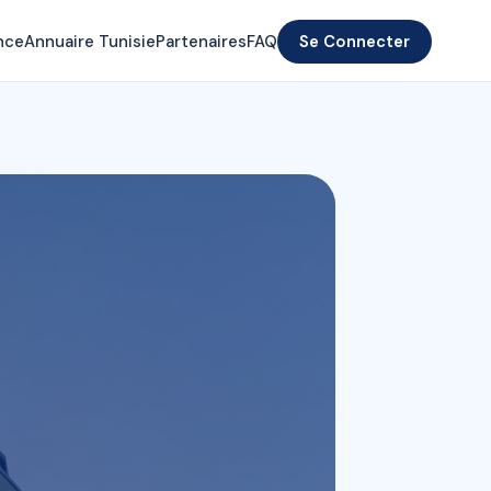
nce
Annuaire Tunisie
Partenaires
FAQ
Se Connecter