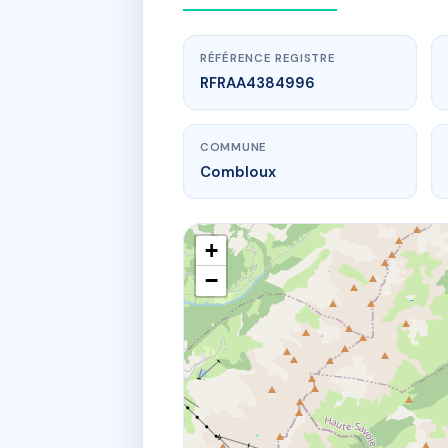
RÉFÉRENCE REGISTRE
RFRAA4384996
COMMUNE
Combloux
+
−
www.
523 rte de