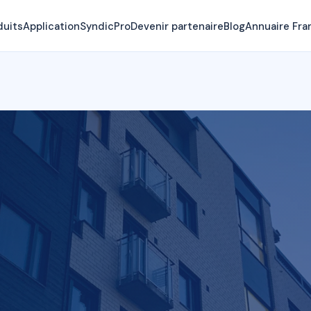
duits
Application
SyndicPro
Devenir partenaire
Blog
Annuaire Fra