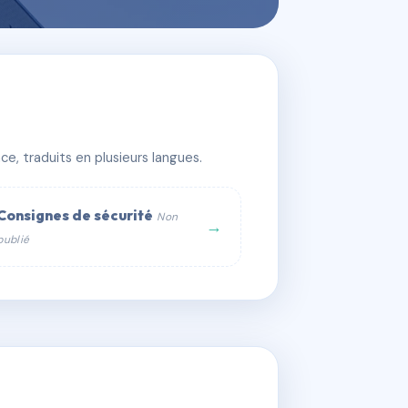
e, traduits en plusieurs langues.
Consignes de sécurité
Non
→
publié
web :
om