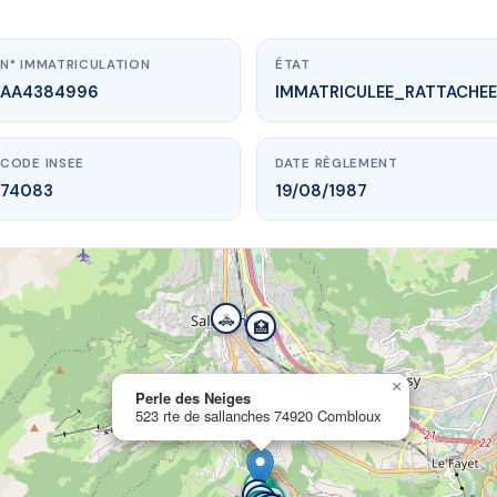
N° IMMATRICULATION
ÉTAT
AA4384996
IMMATRICULEE_RATTACHEE
CODE INSEE
DATE RÈGLEMENT
74083
19/08/1987
🚓
vme.plus/AA4384996
🏥
Perle des Neiges
 sallanches
74920 Combloux
×
Perle des Neiges
523 rte de sallanches 74920 Combloux
🚌
🚌
🏦
🚌
🎓
🌳
🌳
🌳