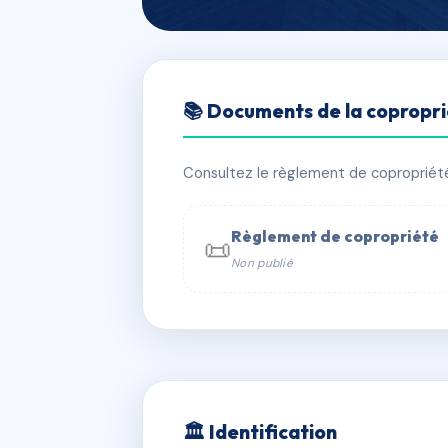
🇫🇷 RFRAA4384996
📚 Documents de la copropr
Perle des Neig
📍 523 rte de sallanches 74920 Com
Consultez le règlement de copropriété, 
✓ Immatriculée
🏠 60 lots
🏗 1 
Règlement de copropriété
📜
Non publié
📞 Contacter Syndic Digital

Coproprié
229 
N°
w
🏛 Identification