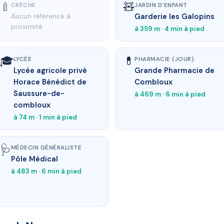
🍼
🧸
CRÈCHE
JARDIN D'ENFANT
Garderie les Galopins
Aucun référencé à
proximité
à 359 m · 4 min à pied
🎓
💊
LYCÉE
PHARMACIE (JOUR)
Lycée agricole privé
Grande Pharmacie de
Horace Bénédict de
Combloux
Saussure-de-
à 469 m · 6 min à pied
combloux
à 74 m · 1 min à pied
🩺
MÉDECIN GÉNÉRALISTE
Pôle Médical
à 483 m · 6 min à pied