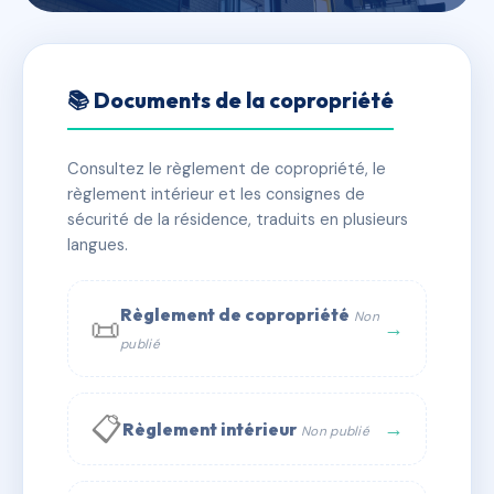
🇫🇷 RFRAA4452215
Les Tetras
📚 Documents de la copropriété
📍 60 r du casino 74170 Saint-Gervais-les-Bains
Consultez le règlement de copropriété, le
✓ Immatriculée
🏠 39 lots
🏗 1 bâtiment(s)
règlement intérieur et les consignes de
sécurité de la résidence, traduits en plusieurs
langues.
📞 Contacter Syndic Digital
💬 WhatsApp
✉ Email
Règlement de copropriété
Non
📜
→
publié
📋
→
Règlement intérieur
Non publié