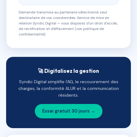
Demande transmise au partenaire sélectionné, seul
destinataire de vos coordonnées. Service de mise en
relation Syndic Digital — vous disposez d'un droit d'accès,
de rectification et d'effacement (voir politique de
confidentialité).
🚀 Digitalisez la gestion
Syndic Digital simplifie l'AG, le recouvrement des
charges, la conformité ALUR et la communication
résidents.
Essai gratuit 30 jours →