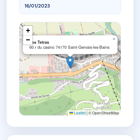
16/01/2023
+
−
×
Les Tetras
60 r du casino 74170 Saint-Gervais-les-Bains
Leaflet
|
© OpenStreetMap