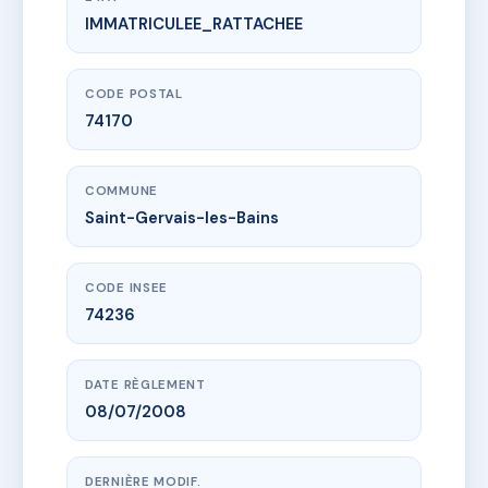
IMMATRICULEE_RATTACHEE
www.vme.plus/AA4452215
Les Tetras
60 r du casino
74170 Saint-Gervais-les-Bains
CODE POSTAL
74170
COMMUNE
Saint-Gervais-les-Bains
CODE INSEE
74236
DATE RÈGLEMENT
08/07/2008
DERNIÈRE MODIF.