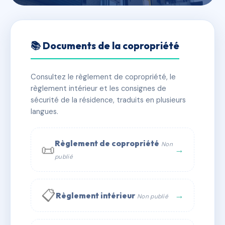
🇫🇷 RFRAA7013675
DOMAINE DE L OSARI
📚 Documents de la copropriété
📍 LIEU DIT PRATU MORIANI PLAGE
Consultez le règlement de copropriété, le
✓ Immatriculée
🏠 171 lots
🏗 7 bâtiment(s)
règlement intérieur et les consignes de
sécurité de la résidence, traduits en plusieurs
langues.
📞 Contacter Syndic Digital
💬 WhatsApp
✉ Email
Règlement de copropriété
Non
📜
→
publié
📋
→
Règlement intérieur
Non publié