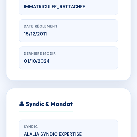
IMMATRICULEE_RATTACHEE
www.vme.plus/AA7013675
DOMAINE DE L OSARI
LIEU DIT PRATU MORIANI PLAGE
DATE RÈGLEMENT
15/12/2011
DERNIÈRE MODIF.
01/10/2024
👤 Syndic & Mandat
SYNDIC
ALALIA SYNDIC EXPERTISE