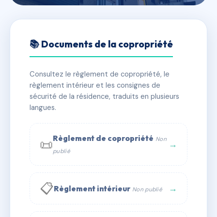
🇫🇷 RFRAA8758989
LES AMANDIERS
📚 Documents de la copropriété
📍 RUE DE LA LIBERTE - MARIGOT
Consultez le règlement de copropriété, le
✓ Immatriculée
🏠 40 lots
🏗 1 bâtiment(s)
règlement intérieur et les consignes de
sécurité de la résidence, traduits en plusieurs
langues.
📞 Contacter Syndic Digital
💬 WhatsApp
✉ Email
Règlement de copropriété
Non
📜
→
publié
📋
→
Règlement intérieur
Non publié