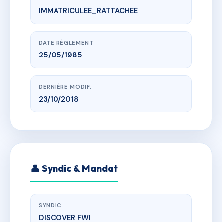
IMMATRICULEE_RATTACHEE
www.vme.plus/AA8758989
LES AMANDIERS
RUE DE LA LIBERTE - MARIGOT
DATE RÈGLEMENT
25/05/1985
DERNIÈRE MODIF.
23/10/2018
👤 Syndic & Mandat
SYNDIC
DISCOVER FWI