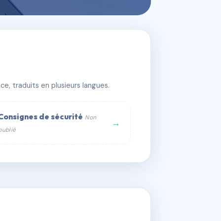
e, traduits en plusieurs langues.
Consignes de sécurité
Non
→
publié
web :
om