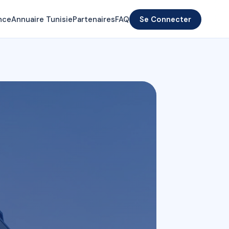
nce
Annuaire Tunisie
Partenaires
FAQ
Se Connecter