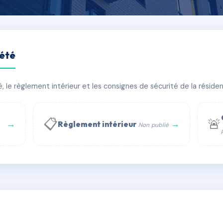
iété
 PINTA
le règlement intérieur et les consignes de sécurité de la résidenc
timent(s)
📋
🚨
→
→
Règlement intérieur
Non publié
 WhatsApp
✉ Email
té
rue Saint-Honoré, 75001 Paris - Tél. : +33 6 51 11 56 90 - 
AA9158197
🇫🇷
ww.syndic.digital - E-mail : syndic.digital@gmail.c