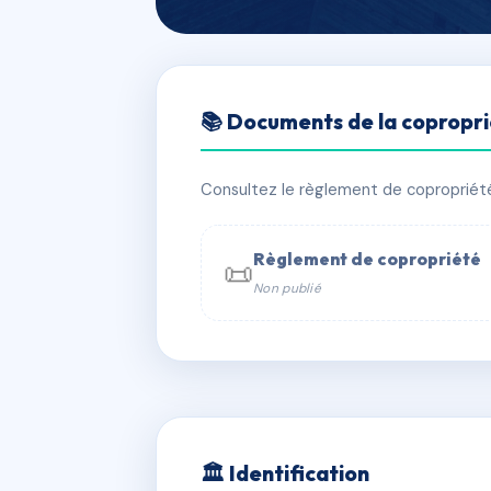
🇫🇷 RFRAA9158197
📚 Documents de la copropr
RESIDENCE LA
📍 OYSTER POND
Consultez le règlement de copropriété, 
✓ Immatriculée
🏠 11 lots
🏗 3 bâ
Règlement de copropriété
📜
Non publié
📞 Contacter Syndic Digital

Coproprié
229 
N°
w
🏛 Identification