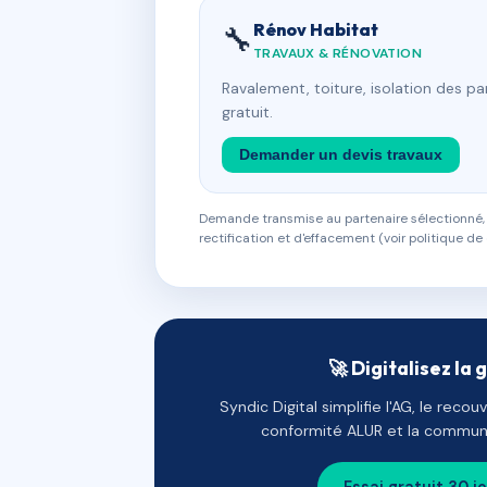
Rénov Habitat
🔧
TRAVAUX & RÉNOVATION
Ravalement, toiture, isolation des p
gratuit.
Demander un devis travaux
Demande transmise au partenaire sélectionné, s
rectification et d'effacement (voir politique de 
🚀 Digitalisez la 
Syndic Digital simplifie l'AG, le reco
conformité ALUR et la communi