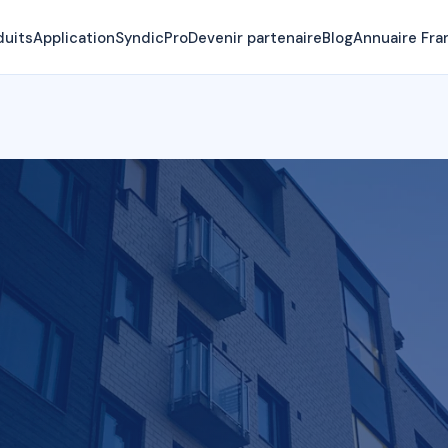
duits
Application
SyndicPro
Devenir partenaire
Blog
Annuaire Fra