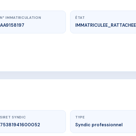
N° IMMATRICULATION
ÉTAT
AA9158197
IMMATRICULEE_RATTACHEE
vme.plus/AA9158197
SIDENCE LA PINTA
OYSTER POND
SIRET SYNDIC
TYPE
75381941600052
Syndic professionnel