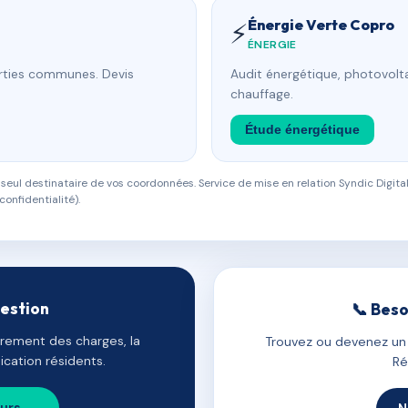
Énergie Verte Copro
⚡
ÉNERGIE
arties communes. Devis
Audit énergétique, photovolta
chauffage.
Étude énergétique
eul destinataire de vos coordonnées. Service de mise en relation Syndic Digital
confidentialité).
gestion
📞 Beso
uvrement des charges, la
Trouvez ou devenez un c
cation résidents.
Ré