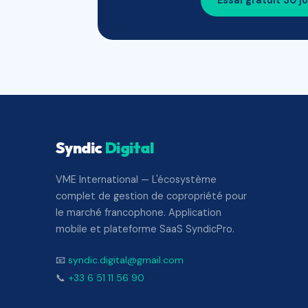
Essai gratuit 30 j
Syndic
Digital
VME International — L'écosystème
complet de gestion de copropriété pour
le marché francophone. Application
mobile et plateforme SaaS SyndicPro.
📧
syndic.digital@gmail.com
📞
+33 6 51 11 56 90