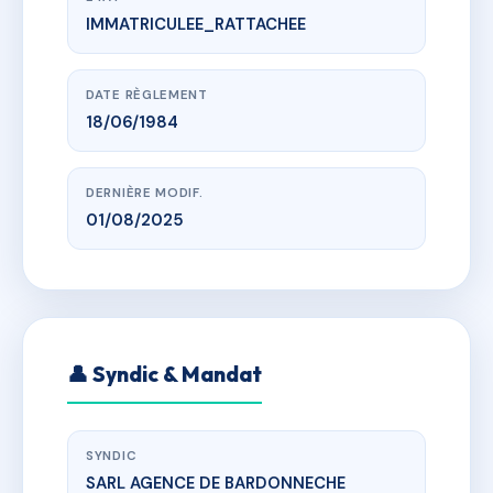
IMMATRICULEE_RATTACHEE
www.vme.plus/AA9181447
Anemones
28 impasse tête d'amont, 05340 Vallouise-Pelvoux
DATE RÈGLEMENT
18/06/1984
DERNIÈRE MODIF.
01/08/2025
👤 Syndic & Mandat
SYNDIC
SARL AGENCE DE BARDONNECHE