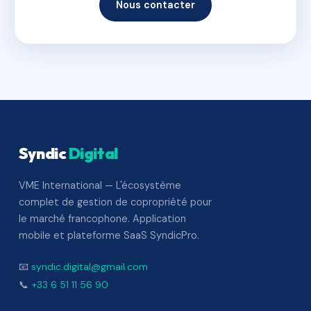
Nous contacter
Syndic
Digital
VME International — L'écosystème
complet de gestion de copropriété pour
le marché francophone. Application
mobile et plateforme SaaS SyndicPro.
📧
syndic.digital@gmail.com
📞
+33 6 51 11 56 90