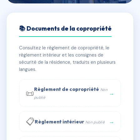
🇫🇷 RFRAA9181447
Anemones
📚 Documents de la copropriété
📍 28 impasse tête d'amont, 05340 Vallouise-
Pelvoux
Consultez le règlement de copropriété, le
règlement intérieur et les consignes de
✓ Immatriculée
🏠 60 lots
🏗 1 bâtiment(s)
sécurité de la résidence, traduits en plusieurs
langues.
📞 Contacter Syndic Digital
💬 WhatsApp
Règlement de copropriété
Non
📜
✉ Email
→
publié
📋
→
Règlement intérieur
Non publié