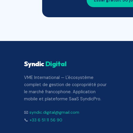
Essai gratuit 30 j
Syndic
Digital
VME International — L'écosystème
complet de gestion de copropriété pour
le marché francophone. Application
mobile et plateforme SaaS SyndicPro.
📧
syndic.digital@gmail.com
📞
+33 6 51 11 56 90