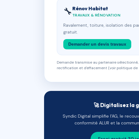
Rénov Habitat
🔧
TRAVAUX & RÉNOVATION
Ravalement, toiture, isolation des p
gratuit.
Demander un devis travaux
Demande transmise au partenaire sélectionné, s
rectification et d'effacement (voir politique de 
🚀 Digitalisez la 
Syndic Digital simplifie l'AG, le reco
conformité ALUR et la communi