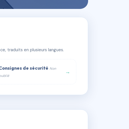
e, traduits en plusieurs langues.
Consignes de sécurité
Non
→
publié
web :
om