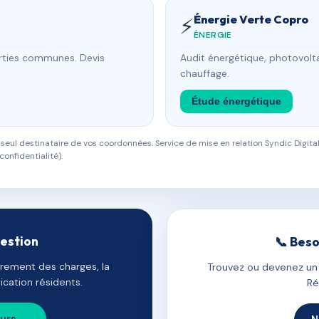
Énergie Verte Copro
⚡
ÉNERGIE
arties communes. Devis
Audit énergétique, photovolta
chauffage.
Étude énergétique
eul destinataire de vos coordonnées. Service de mise en relation Syndic Digital
confidentialité).
gestion
📞 Beso
uvrement des charges, la
Trouvez ou devenez un c
cation résidents.
Ré