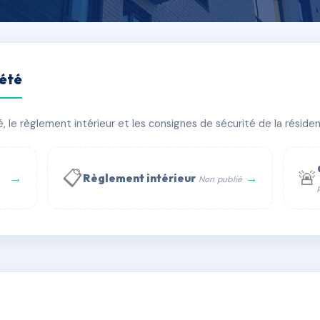
iété
AN BARTH
le règlement intérieur et les consignes de sécurité de la résidenc
âtiment(s)
📋
🚨
→
→
Règlement intérieur
Non publié
 WhatsApp
✉ Email
té
rue Saint-Honoré, 75001 Paris - Tél. : +33 6 51 11 56 90 - 
AA9486531
🇫🇷
ww.syndic.digital - E-mail : syndic.digital@gmail.c