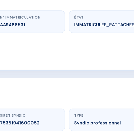
N° IMMATRICULATION
ÉTAT
AA9486531
IMMATRICULEE_RATTACHEE
vme.plus/AA9486531
IDENCE JEAN BARTH
dia, 97150 Saint-Martin
SIRET SYNDIC
TYPE
75381941600052
Syndic professionnel