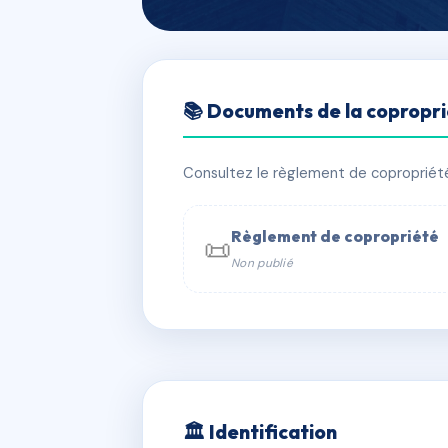
🇫🇷 RFRAA9486531
📚 Documents de la copropr
RESIDENCE JE
📍 concordia, 97150 Saint-Martin
Consultez le règlement de copropriété, 
✓ Immatriculée
🏠 27 lots
🏗 1 b
Règlement de copropriété
📜
Non publié
📞 Contacter Syndic Digital

Coproprié
229 
N°
w
🏛 Identification