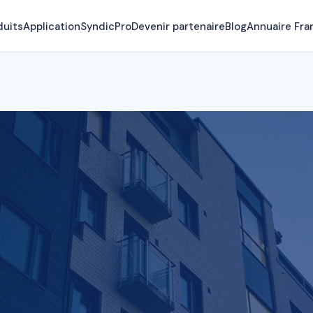
duits
Application
SyndicPro
Devenir partenaire
Blog
Annuaire Fra