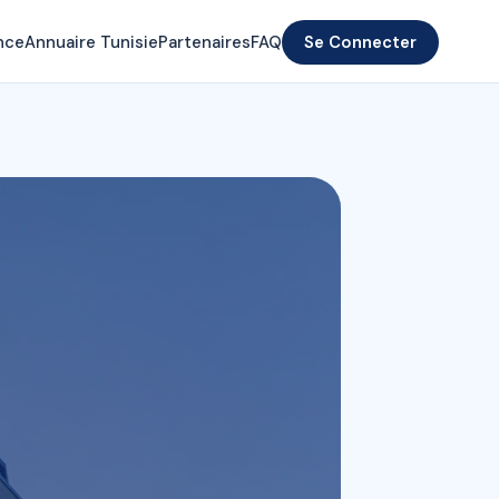
nce
Annuaire Tunisie
Partenaires
FAQ
Se Connecter