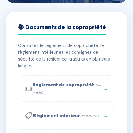
🇫🇷 RFRAA9787672
LAUZIERES
📚 Documents de la copropriété
📍 Le Freissinet d'Aval, 05340 Pelvoux
Consultez le règlement de copropriété, le
✓ Immatriculée
🏠 24 lots
🏗 1 bâtiment(s)
règlement intérieur et les consignes de
sécurité de la résidence, traduits en plusieurs
langues.
📞 Contacter Syndic Digital
💬 WhatsApp
✉ Email
Règlement de copropriété
Non
📜
→
publié
📋
→
Règlement intérieur
Non publié