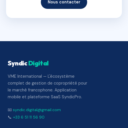
Nous contacter
Syndic
Digital
VME International — L'écosystème
complet de gestion de copropriété pour
le marché francophone. Application
mobile et plateforme SaaS SyndicPro.
📧
syndic.digital@gmail.com
📞
+33 6 51 11 56 90