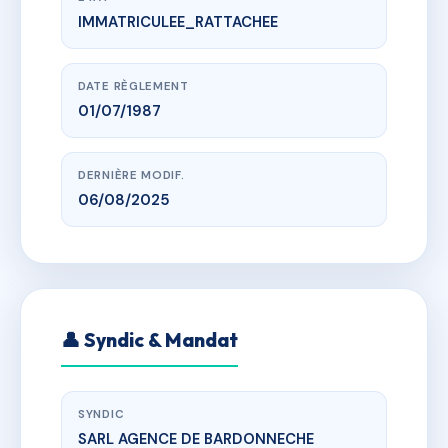
IMMATRICULEE_RATTACHEE
www.vme.plus/AA9787672
LAUZIERES
Le Freissinet d'Aval, 05340 Pelvoux
DATE RÈGLEMENT
01/07/1987
DERNIÈRE MODIF.
06/08/2025
👤 Syndic & Mandat
SYNDIC
SARL AGENCE DE BARDONNECHE