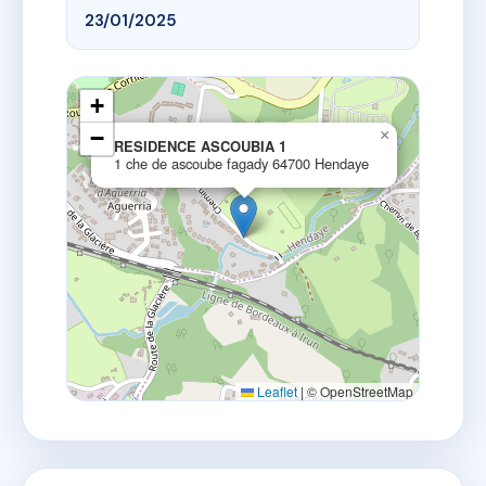
23/01/2025
+
−
×
RESIDENCE ASCOUBIA 1
1 che de ascoube fagady 64700 Hendaye
Leaflet
|
© OpenStreetMap