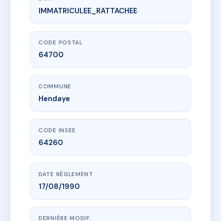
IMMATRICULEE_RATTACHEE
www.vme.plus/AB0111971
RESIDENCE ASCOUBIA 1
1 che de ascoube fagady
64700 Hendaye
CODE POSTAL
64700
COMMUNE
Hendaye
CODE INSEE
64260
DATE RÈGLEMENT
17/08/1990
DERNIÈRE MODIF.