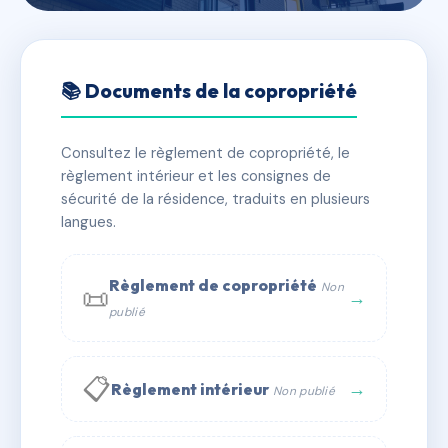
🇫🇷 RFRAB0111971
RESIDENCE ASCOUBIA 1
📚 Documents de la copropriété
📍 1 che de ascoube fagady 64700 Hendaye
Consultez le règlement de copropriété, le
✓ Immatriculée
🏠 87 lots
🏗 22 bâtiment(s)
règlement intérieur et les consignes de
sécurité de la résidence, traduits en plusieurs
langues.
📞 Contacter Syndic Digital
💬 WhatsApp
✉ Email
Règlement de copropriété
Non
📜
→
publié
📋
→
Règlement intérieur
Non publié