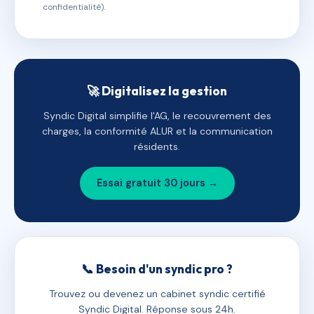
confidentialité).
🚀 Digitalisez la gestion
Syndic Digital simplifie l'AG, le recouvrement des
charges, la conformité ALUR et la communication
résidents.
Essai gratuit 30 jours →
📞 Besoin d'un syndic pro ?
Trouvez ou devenez un cabinet syndic certifié
Syndic Digital. Réponse sous 24h.