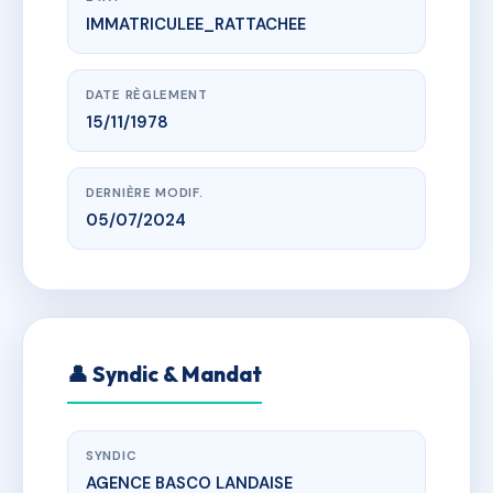
IMMATRICULEE_RATTACHEE
www.vme.plus/AB1020460
LE FLORE B
16 avenue de l'ursuya, 64100 Bayonne
DATE RÈGLEMENT
15/11/1978
DERNIÈRE MODIF.
05/07/2024
👤 Syndic & Mandat
SYNDIC
AGENCE BASCO LANDAISE