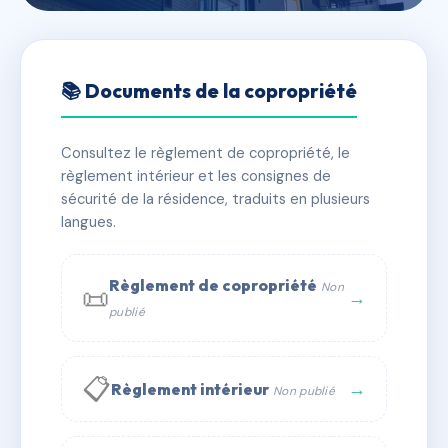
🇫🇷 RFRAB1020460
LE FLORE B
📚 Documents de la copropriété
📍 16 avenue de l'ursuya, 64100 Bayonne
Consultez le règlement de copropriété, le
✓ Immatriculée
🏠 136 lots
🏗 1 bâtiment(s)
règlement intérieur et les consignes de
sécurité de la résidence, traduits en plusieurs
langues.
📞 Contacter Syndic Digital
💬 WhatsApp
✉ Email
Règlement de copropriété
Non
📜
→
publié
📋
→
Règlement intérieur
Non publié