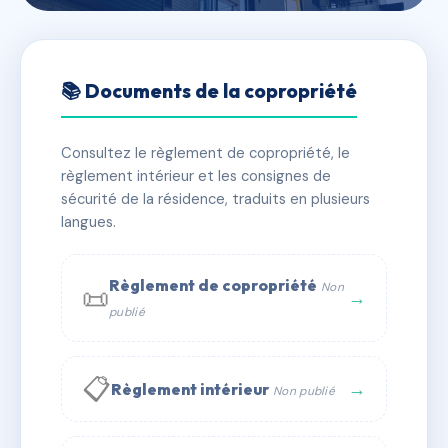
🇫🇷 RFRAB2815686
6 avenue des Alliés
📚 Documents de la copropriété
📍 le rolland, 13360 Roquevaire
Consultez le règlement de copropriété, le
✓ Immatriculée
🏠 35 lots
🏗 1 bâtiment(s)
règlement intérieur et les consignes de
sécurité de la résidence, traduits en plusieurs
langues.
📞 Contacter Syndic Digital
💬 WhatsApp
✉ Email
Règlement de copropriété
Non
📜
→
publié
📋
→
Règlement intérieur
Non publié