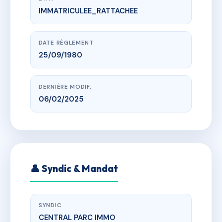
IMMATRICULEE_RATTACHEE
www.vme.plus/AB2815686
6 avenue des Alliés
le rolland, 13360 Roquevaire
DATE RÈGLEMENT
25/09/1980
DERNIÈRE MODIF.
06/02/2025
👤 Syndic & Mandat
SYNDIC
CENTRAL PARC IMMO