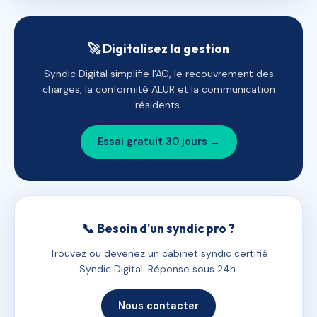
🚀 Digitalisez la gestion
Syndic Digital simplifie l'AG, le recouvrement des
charges, la conformité ALUR et la communication
résidents.
Essai gratuit 30 jours →
📞 Besoin d'un syndic pro ?
Trouvez ou devenez un cabinet syndic certifié
Syndic Digital. Réponse sous 24h.
Nous contacter