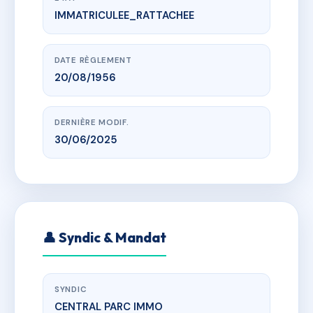
IMMATRICULEE_RATTACHEE
www.vme.plus/AB3040979
RESIDENCE LES CASTORS
r de la delphine, 13400 Aubagne
DATE RÈGLEMENT
20/08/1956
DERNIÈRE MODIF.
30/06/2025
👤 Syndic & Mandat
SYNDIC
CENTRAL PARC IMMO