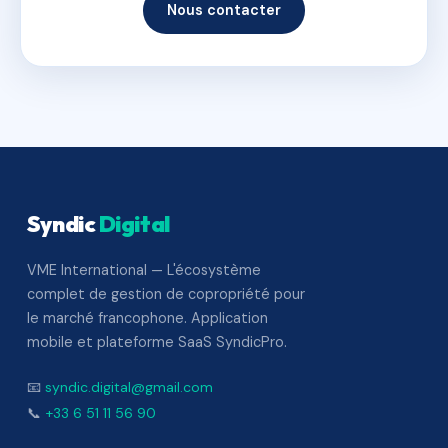
Nous contacter
Syndic
Digital
VME International — L'écosystème
complet de gestion de copropriété pour
le marché francophone. Application
mobile et plateforme SaaS SyndicPro.
📧
syndic.digital@gmail.com
📞
+33 6 51 11 56 90