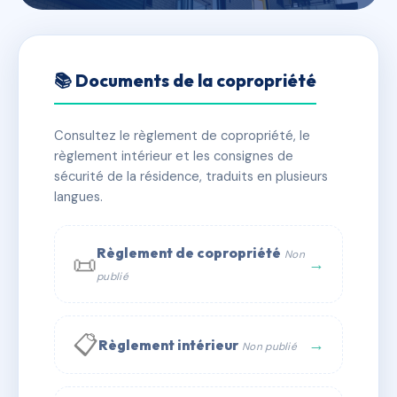
🇫🇷 RFRAB3040979
RESIDENCE LES CASTORS
📚 Documents de la copropriété
📍 r de la delphine, 13400 Aubagne
Consultez le règlement de copropriété, le
✓ Immatriculée
🏠 112 lots
🏗 3 bâtiment(s)
règlement intérieur et les consignes de
sécurité de la résidence, traduits en plusieurs
langues.
📞 Contacter Syndic Digital
💬 WhatsApp
✉ Email
Règlement de copropriété
Non
📜
→
publié
📋
→
Règlement intérieur
Non publié