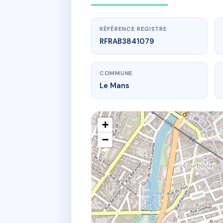
RÉFÉRENCE REGISTRE
RFRAB3841079
COMMUNE
Le Mans
+
−
www.
41/43 