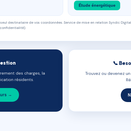
Étude énergétique
eul destinataire de vos coordonnées. Service de mise en relation Syndic Digital
confidentialité).
gestion
📞 Beso
uvrement des charges, la
Trouvez ou devenez un c
cation résidents.
Ré
ours →
N