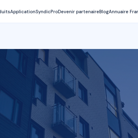
duits
Application
SyndicPro
Devenir partenaire
Blog
Annuaire Fra