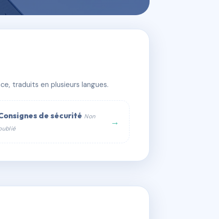
e, traduits en plusieurs langues.
Consignes de sécurité
Non
→
publié
web :
om