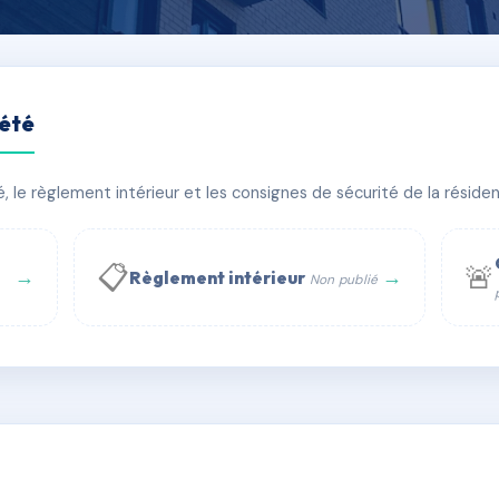
iété
le règlement intérieur et les consignes de sécurité de la résidenc
bâtiment(s)
📋
🚨
→
→
Règlement intérieur
Non publié
 WhatsApp
✉ Email
té
rue Saint-Honoré, 75001 Paris - Tél. : +33 6 51 11 56 90 - 
AB3841079
🇫🇷
ww.syndic.digital - E-mail : syndic.digital@gmail.c