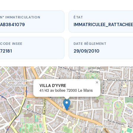
N° IMMATRICULATION
ÉTAT
AB3841079
IMMATRICULEE_RATTACHEE
CODE INSEE
DATE RÈGLEMENT
72181
29/09/2010
×
vme.plus/AB3841079
VILLA D'YVRE
41/43 av bollee 72000 Le Mans
VILLA D'YVRE
av bollee
72000 Le Mans