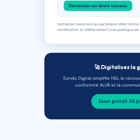
Demander un devis travaux
Demande transmise au partenaire sélectionné, s
rectification et d'effacement (voir politique de 
🚀 Digitalisez la 
Syndic Digital simplifie l'AG, le reco
conformité ALUR et la communi
Essai gratuit 30 j