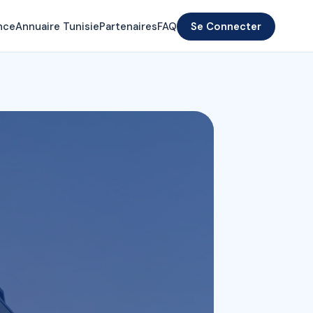
nce
Annuaire Tunisie
Partenaires
FAQ
Se Connecter