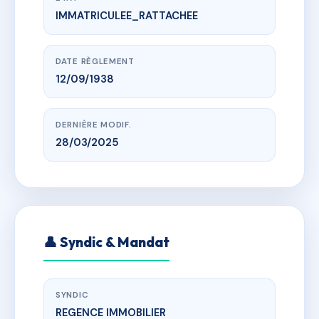
IMMATRICULEE_RATTACHEE
www.vme.plus/AB5783857
PALAIS DES PINS
41 AVENUE DOCTEUR PICAUD
DATE RÈGLEMENT
12/09/1938
DERNIÈRE MODIF.
28/03/2025
👤 Syndic & Mandat
SYNDIC
REGENCE IMMOBILIER