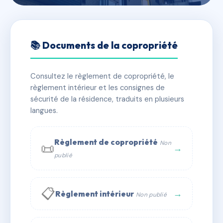
🇫🇷 RFRAB5783857
PALAIS DES PINS
📚 Documents de la copropriété
📍 41 AVENUE DOCTEUR PICAUD
Consultez le règlement de copropriété, le
✓ Immatriculée
🏠 49 lots
🏗 1 bâtiment(s)
règlement intérieur et les consignes de
sécurité de la résidence, traduits en plusieurs
langues.
📞 Contacter Syndic Digital
💬 WhatsApp
✉ Email
Règlement de copropriété
Non
📜
→
publié
📋
→
Règlement intérieur
Non publié