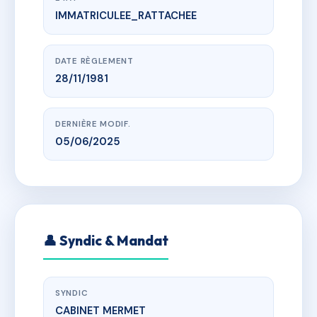
IMMATRICULEE_RATTACHEE
www.vme.plus/AB6579163
LE VICTOR HUGO
r victor hugo, 69700 Givors
DATE RÈGLEMENT
28/11/1981
DERNIÈRE MODIF.
05/06/2025
👤 Syndic & Mandat
SYNDIC
CABINET MERMET