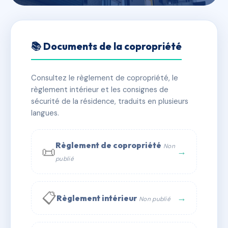
🇫🇷 RFRAB6579163
LE VICTOR HUGO
📚 Documents de la copropriété
📍 r victor hugo, 69700 Givors
Consultez le règlement de copropriété, le
✓ Immatriculée
🏠 14 lots
🏗 1 bâtiment(s)
règlement intérieur et les consignes de
sécurité de la résidence, traduits en plusieurs
langues.
📞 Contacter Syndic Digital
💬 WhatsApp
✉ Email
Règlement de copropriété
Non
📜
→
publié
📋
→
Règlement intérieur
Non publié