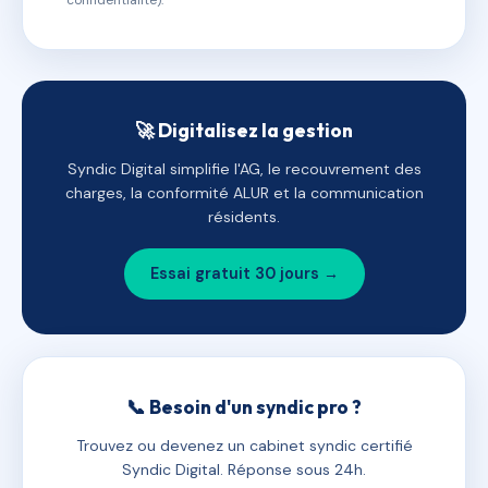
confidentialité).
🚀 Digitalisez la gestion
Syndic Digital simplifie l'AG, le recouvrement des
charges, la conformité ALUR et la communication
résidents.
Essai gratuit 30 jours →
📞 Besoin d'un syndic pro ?
Trouvez ou devenez un cabinet syndic certifié
Syndic Digital. Réponse sous 24h.