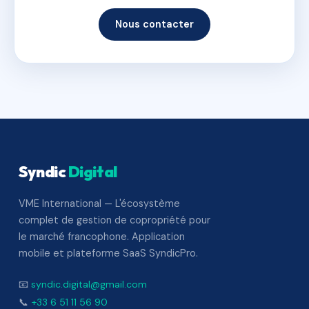
Nous contacter
Syndic
Digital
VME International — L'écosystème
complet de gestion de copropriété pour
le marché francophone. Application
mobile et plateforme SaaS SyndicPro.
📧
syndic.digital@gmail.com
📞
+33 6 51 11 56 90