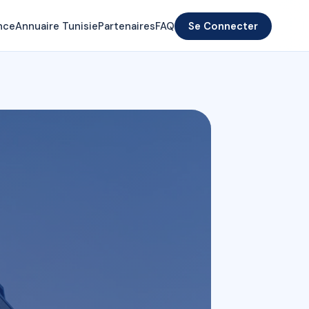
nce
Annuaire Tunisie
Partenaires
FAQ
Se Connecter