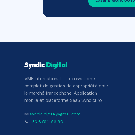
Essai gratuit 30 j
Syndic
Digital
VME International — L'écosystème
complet de gestion de copropriété pour
le marché francophone. Application
mobile et plateforme SaaS SyndicPro.
📧
syndic.digital@gmail.com
📞
+33 6 51 11 56 90