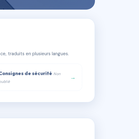
e, traduits en plusieurs langues.
Consignes de sécurité
Non
→
publié
web :
om