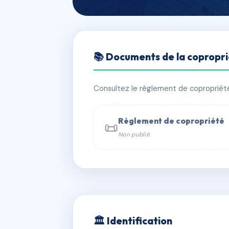
🇫🇷 RFRAB7415532
📚 Documents de la copropr
LES TERRASSE
📍 Lieu dit AListro 20230 San Giulian
Consultez le règlement de copropriété, 
✓ Immatriculée
🏠 103 lots
🏗 3 
Règlement de copropriété
📜
Non publié
📞 Contacter Syndic Digital

Coproprié
229 
N°
w
🏛 Identification