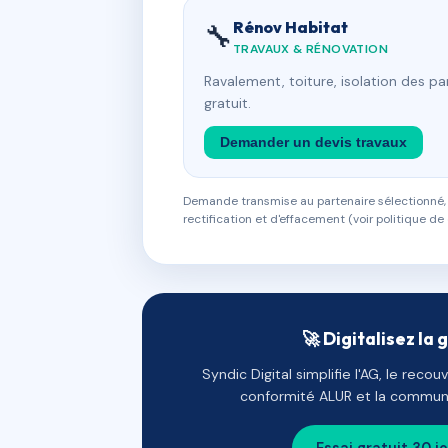
Rénov Habitat
🔧
TRAVAUX & RÉNOVATION
Ravalement, toiture, isolation des p
gratuit.
Demander un devis travaux
Demande transmise au partenaire sélectionné, s
rectification et d'effacement (voir politique de 
🚀 Digitalisez la 
Syndic Digital simplifie l'AG, le reco
conformité ALUR et la communi