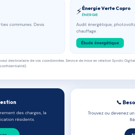
Énergie Verte Copro
⚡
ÉNERGIE
arties communes. Devis
Audit énergétique, photovolta
chauffage.
Étude énergétique
eul destinataire de vos coordonnées. Service de mise en relation Syndic Digital
confidentialité).
gestion
📞 Beso
uvrement des charges, la
Trouvez ou devenez un c
cation résidents.
Ré