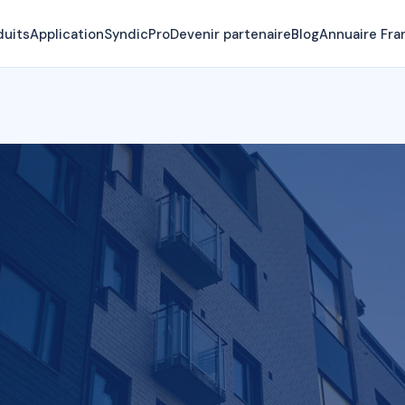
duits
Application
SyndicPro
Devenir partenaire
Blog
Annuaire Fra