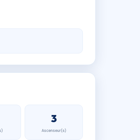
3
s)
Ascenseur(s)