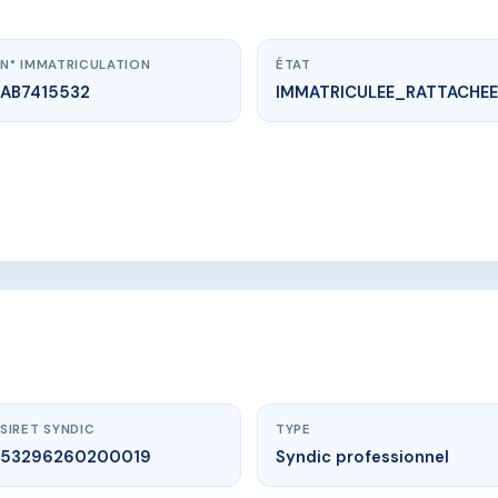
N° IMMATRICULATION
ÉTAT
AB7415532
IMMATRICULEE_RATTACHEE
vme.plus/AB7415532
TERRASSES D'ALISTRO
 AListro 20230 San Giuliano
SIRET SYNDIC
TYPE
53296260200019
Syndic professionnel