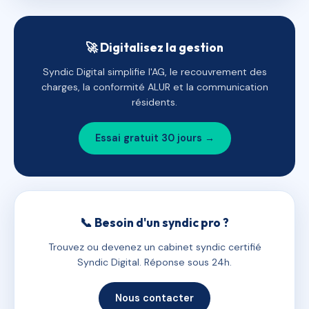
🚀 Digitalisez la gestion
Syndic Digital simplifie l'AG, le recouvrement des
charges, la conformité ALUR et la communication
résidents.
Essai gratuit 30 jours →
📞 Besoin d'un syndic pro ?
Trouvez ou devenez un cabinet syndic certifié
Syndic Digital. Réponse sous 24h.
Nous contacter