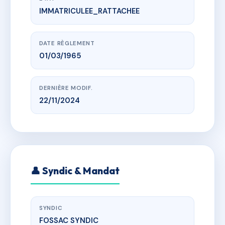
IMMATRICULEE_RATTACHEE
www.vme.plus/AB7725583
LE PROVENCE
imp des alizes, 30240 Le Grau-du-Roi
DATE RÈGLEMENT
01/03/1965
DERNIÈRE MODIF.
22/11/2024
👤 Syndic & Mandat
SYNDIC
FOSSAC SYNDIC