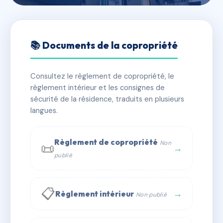
🇫🇷 RFRAB7725583
LE PROVENCE
📚 Documents de la copropriété
📍 imp des alizes, 30240 Le Grau-du-Roi
Consultez le règlement de copropriété, le
✓ Immatriculée
🏠 37 lots
🏗 1 bâtiment(s)
règlement intérieur et les consignes de
sécurité de la résidence, traduits en plusieurs
langues.
📞 Contacter Syndic Digital
💬 WhatsApp
✉ Email
Règlement de copropriété
Non
📜
→
publié
📋
→
Règlement intérieur
Non publié