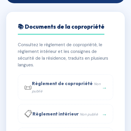
🇫🇷 RFRAB9889494
LES MAS DU LEVANT
📚 Documents de la copropriété
📍 av de la vigie, 83240 Cavalaire-sur-Mer
Consultez le règlement de copropriété, le
⚠ IMMATRICULEE_RATTACHEMENT_EXPIRE
règlement intérieur et les consignes de
🏠 99 lots
🏗 1 bâtiment(s)
sécurité de la résidence, traduits en plusieurs
langues.
📞 Contacter Syndic Digital
💬 WhatsApp
Règlement de copropriété
Non
📜
✉ Email
→
publié
📋
→
Règlement intérieur
Non publié