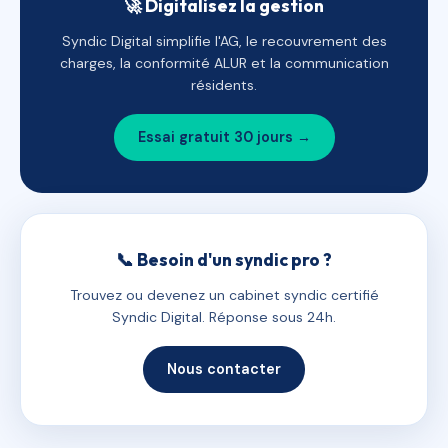
🚀 Digitalisez la gestion
Syndic Digital simplifie l'AG, le recouvrement des
charges, la conformité ALUR et la communication
résidents.
Essai gratuit 30 jours →
📞 Besoin d'un syndic pro ?
Trouvez ou devenez un cabinet syndic certifié
Syndic Digital. Réponse sous 24h.
Nous contacter