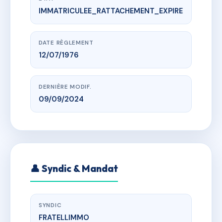
IMMATRICULEE_RATTACHEMENT_EXPIRE
www.vme.plus/AB9889494
LES MAS DU LEVANT
av de la vigie, 83240 Cavalaire-sur-Mer
DATE RÈGLEMENT
12/07/1976
DERNIÈRE MODIF.
09/09/2024
👤 Syndic & Mandat
SYNDIC
FRATELLIMMO