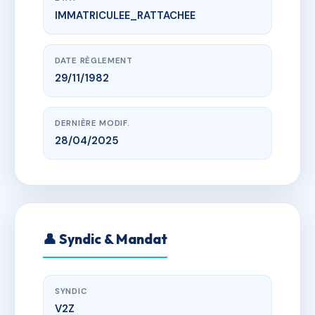
IMMATRICULEE_RATTACHEE
www.vme.plus/AC0646679
LE CHEVAL NOIR
Hameau de creve coeur - 73260 LES AVANCHERS
VALMOREL
DATE RÈGLEMENT
29/11/1982
DERNIÈRE MODIF.
28/04/2025
👤 Syndic & Mandat
SYNDIC
V2Z