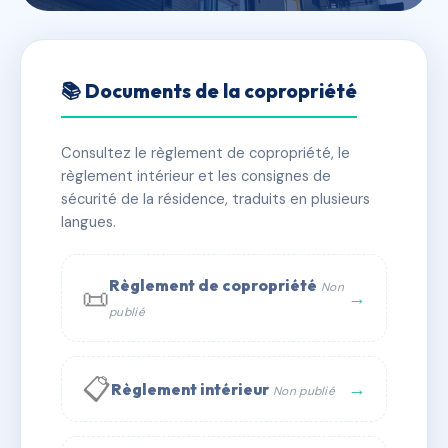
🇫🇷 RFRAC0646679
LE CHEVAL NOIR
📚 Documents de la copropriété
📍 Hameau de creve coeur - 73260 LES AVANCHERS
VALMOREL
Consultez le règlement de copropriété, le
règlement intérieur et les consignes de
✓ Immatriculée
🏠 102 lots
🏗 1 bâtiment(s)
sécurité de la résidence, traduits en plusieurs
langues.
📞 Contacter Syndic Digital
💬 WhatsApp
Règlement de copropriété
Non
📜
✉ Email
→
publié
📋
→
Règlement intérieur
Non publié