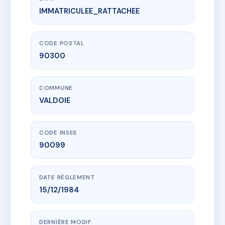
IMMATRICULEE_RATTACHEE
www.vme.plus/AC3764834
1 RUE VICTOR HUGO - MS29044
1 Rue Victor Hugo
90300 VALDOIE
CODE POSTAL
90300
COMMUNE
VALDOIE
CODE INSEE
90099
DATE RÈGLEMENT
15/12/1984
DERNIÈRE MODIF.