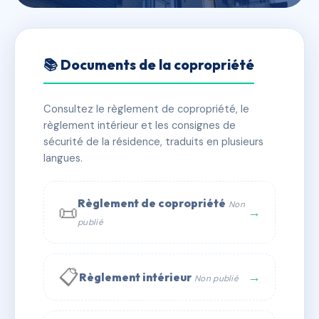
🇫🇷 RFRAC3764834
1 RUE VICTOR HUGO -
📚 Documents de la copropriété
MS29044
Consultez le règlement de copropriété, le
📍 1 RUE VICTOR HUGO 90300 VALDOIE
règlement intérieur et les consignes de
✓ Immatriculée
🏠 11 lots
🏗 1 bâtiment(s)
sécurité de la résidence, traduits en plusieurs
langues.
📞 Contacter Syndic Digital
💬 WhatsApp
Règlement de copropriété
Non
📜
✉ Email
→
publié
📋
→
Règlement intérieur
Non publié