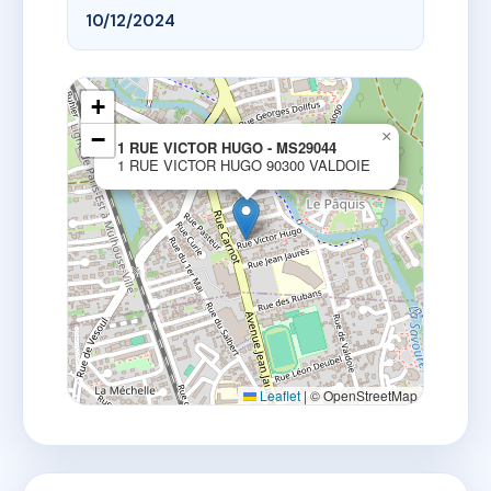
10/12/2024
+
−
×
1 RUE VICTOR HUGO - MS29044
1 RUE VICTOR HUGO 90300 VALDOIE
Leaflet
|
© OpenStreetMap