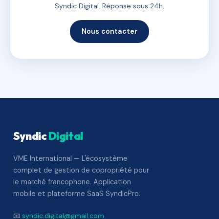
Syndic Digital. Réponse sous 24h.
Nous contacter
Syndic
Digital
VME International — L'écosystème
complet de gestion de copropriété pour
le marché francophone. Application
mobile et plateforme SaaS SyndicPro.
📧
syndic.digital@gmail.com