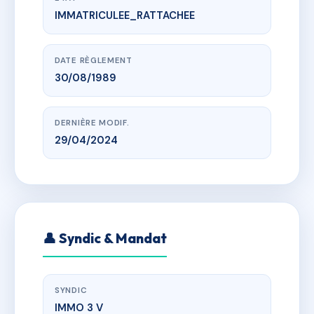
IMMATRICULEE_RATTACHEE
www.vme.plus/AC5009832
RESIDENCE PEGASE
BELLE-PLAGNE 73210 BELLE-PLAGNE
DATE RÈGLEMENT
30/08/1989
DERNIÈRE MODIF.
29/04/2024
👤 Syndic & Mandat
SYNDIC
IMMO 3 V