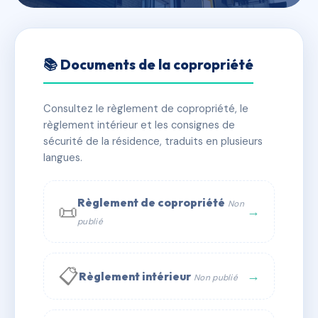
🇫🇷 RFRAC5009832
RESIDENCE PEGASE
📚 Documents de la copropriété
📍 BELLE-PLAGNE 73210 BELLE-PLAGNE
Consultez le règlement de copropriété, le
✓ Immatriculée
🏠 43 lots
🏗 1 bâtiment(s)
règlement intérieur et les consignes de
sécurité de la résidence, traduits en plusieurs
langues.
📞 Contacter Syndic Digital
💬 WhatsApp
✉ Email
Règlement de copropriété
Non
📜
→
publié
📋
→
Règlement intérieur
Non publié