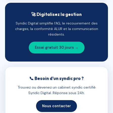
🚀 Digitalisez la gestion
Syndic Digital simplifie l'AG, le recouvrement des
charges, la conformité ALUR et la communication
résidents.
Essai gratuit 30 jours →
📞 Besoin d'un syndic pro ?
Trouvez ou devenez un cabinet syndic certifié
Syndic Digital. Réponse sous 24h.
Nous contacter