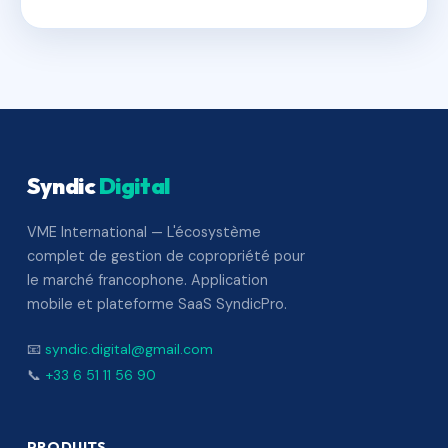
Syndic
Digital
VME International — L'écosystème
complet de gestion de copropriété pour
le marché francophone. Application
mobile et plateforme SaaS SyndicPro.
📧
syndic.digital@gmail.com
📞
+33 6 51 11 56 90
PRODUITS