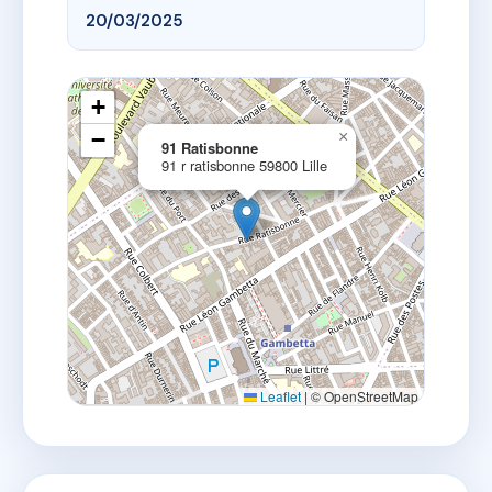
20/03/2025
+
−
×
91 Ratisbonne
91 r ratisbonne 59800 Lille
Leaflet
|
© OpenStreetMap