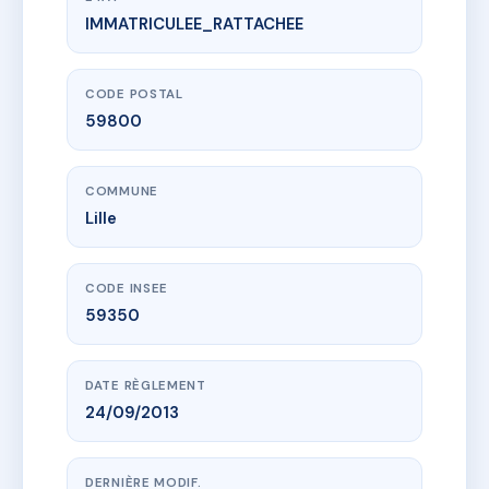
IMMATRICULEE_RATTACHEE
www.vme.plus/AC6404172
91 Ratisbonne
91 r ratisbonne
59800 Lille
CODE POSTAL
59800
COMMUNE
Lille
CODE INSEE
59350
DATE RÈGLEMENT
24/09/2013
DERNIÈRE MODIF.