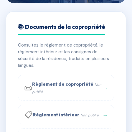
🇫🇷 RFRAC6404172
91 Ratisbonne
📚 Documents de la copropriété
📍 91 r ratisbonne 59800 Lille
Consultez le règlement de copropriété, le
✓ Immatriculée
🏠 8 lots
🏗 1 bâtiment(s)
règlement intérieur et les consignes de
sécurité de la résidence, traduits en plusieurs
langues.
📞 Contacter Syndic Digital
💬 WhatsApp
✉ Email
Règlement de copropriété
Non
📜
→
publié
📋
→
Règlement intérieur
Non publié