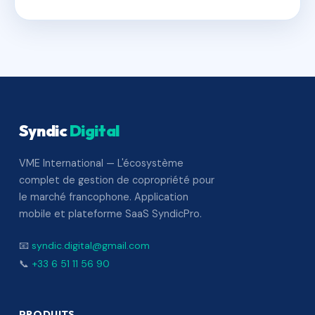
Syndic
Digital
VME International — L'écosystème
complet de gestion de copropriété pour
le marché francophone. Application
mobile et plateforme SaaS SyndicPro.
📧
syndic.digital@gmail.com
📞
+33 6 51 11 56 90
PRODUITS