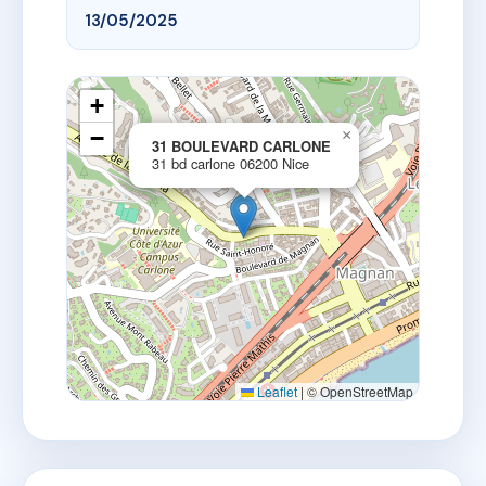
13/05/2025
+
−
×
31 BOULEVARD CARLONE
31 bd carlone 06200 Nice
Leaflet
|
© OpenStreetMap