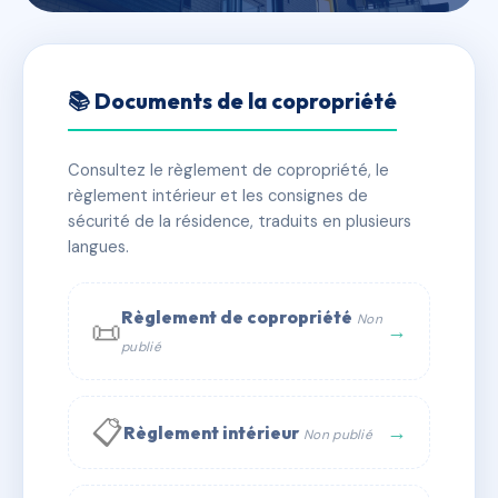
🇫🇷 RFRAC6406078
31 BOULEVARD CARLONE
📚 Documents de la copropriété
📍 31 bd carlone 06200 Nice
Consultez le règlement de copropriété, le
✓ Immatriculée
🏠 19 lots
🏗 1 bâtiment(s)
règlement intérieur et les consignes de
sécurité de la résidence, traduits en plusieurs
langues.
📞 Contacter Syndic Digital
💬 WhatsApp
✉ Email
Règlement de copropriété
Non
📜
→
publié
📋
→
Règlement intérieur
Non publié