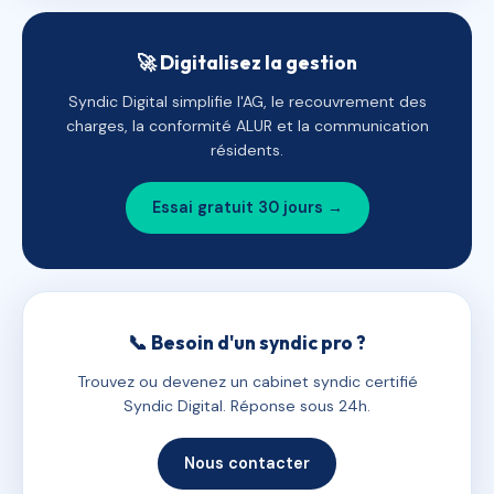
🚀 Digitalisez la gestion
Syndic Digital simplifie l'AG, le recouvrement des
charges, la conformité ALUR et la communication
résidents.
Essai gratuit 30 jours →
📞 Besoin d'un syndic pro ?
Trouvez ou devenez un cabinet syndic certifié
Syndic Digital. Réponse sous 24h.
Nous contacter