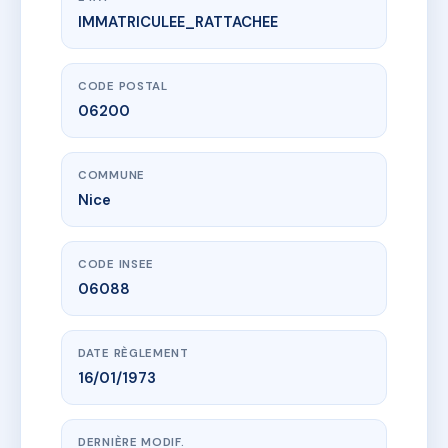
IMMATRICULEE_RATTACHEE
www.vme.plus/AC6406078
31 BOULEVARD CARLONE
31 bd carlone
06200 Nice
CODE POSTAL
06200
COMMUNE
Nice
CODE INSEE
06088
DATE RÈGLEMENT
16/01/1973
DERNIÈRE MODIF.