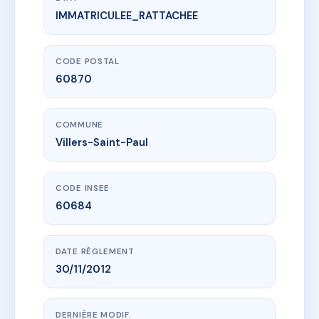
IMMATRICULEE_RATTACHEE
www.vme.plus/AC6407068
LES COTEAUX II
11 av marcel pagnol
60870 Villers-Saint-Paul
CODE POSTAL
60870
COMMUNE
Villers-Saint-Paul
CODE INSEE
60684
DATE RÈGLEMENT
30/11/2012
DERNIÈRE MODIF.