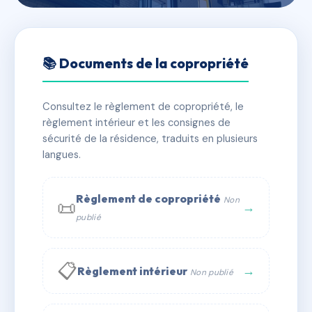
🇫🇷 RFRAC6407068
LES COTEAUX II
📚 Documents de la copropriété
📍 11 av marcel pagnol 60870 Villers-Saint-Paul
Consultez le règlement de copropriété, le
✓ Immatriculée
🏠 40 lots
🏗 2 bâtiment(s)
règlement intérieur et les consignes de
sécurité de la résidence, traduits en plusieurs
langues.
📞 Contacter Syndic Digital
💬 WhatsApp
✉ Email
Règlement de copropriété
Non
📜
→
publié
📋
→
Règlement intérieur
Non publié