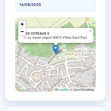
14/08/2025
+
−
×
LES COTEAUX II
11 av marcel pagnol 60870 Villers-Saint-Paul
Leaflet
|
© OpenStreetMap