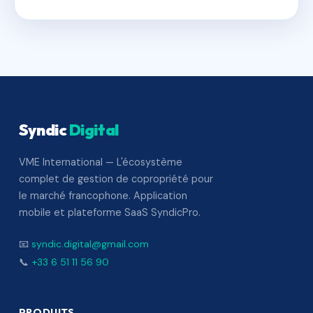
Syndic
Digital
VME International — L'écosystème
complet de gestion de copropriété pour
le marché francophone. Application
mobile et plateforme SaaS SyndicPro.
📧
syndic.digital@gmail.com
📞
+33 6 51 11 56 90
PRODUITS