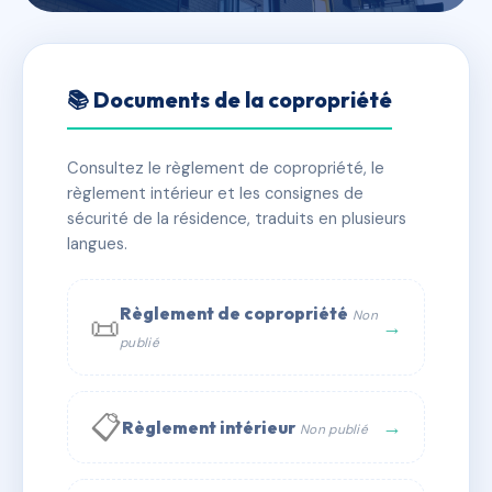
🇫🇷 RFRAC6415061
1 RUE DE NAVARRE
📚 Documents de la copropriété
📍 1 r de navarre 75005 Paris
Consultez le règlement de copropriété, le
✓ Immatriculée
🏠 24 lots
🏗 1 bâtiment(s)
règlement intérieur et les consignes de
sécurité de la résidence, traduits en plusieurs
langues.
📞 Contacter Syndic Digital
💬 WhatsApp
✉ Email
Règlement de copropriété
Non
📜
→
publié
📋
→
Règlement intérieur
Non publié