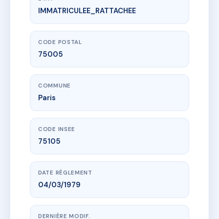
IMMATRICULEE_RATTACHEE
www.vme.plus/AC6415061
1 RUE DE NAVARRE
1 r de navarre
75005 Paris
CODE POSTAL
75005
COMMUNE
Paris
CODE INSEE
75105
DATE RÈGLEMENT
04/03/1979
DERNIÈRE MODIF.