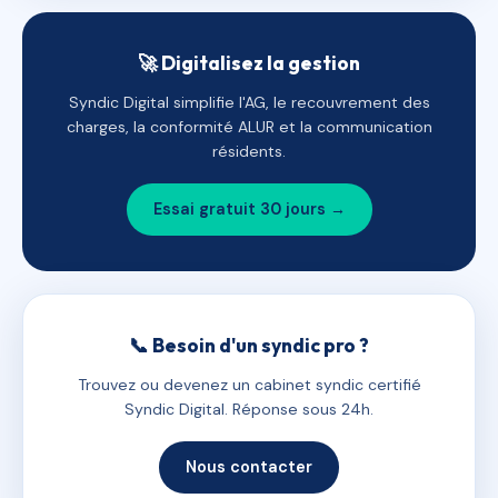
🚀 Digitalisez la gestion
Syndic Digital simplifie l'AG, le recouvrement des
charges, la conformité ALUR et la communication
résidents.
Essai gratuit 30 jours →
📞 Besoin d'un syndic pro ?
Trouvez ou devenez un cabinet syndic certifié
Syndic Digital. Réponse sous 24h.
Nous contacter