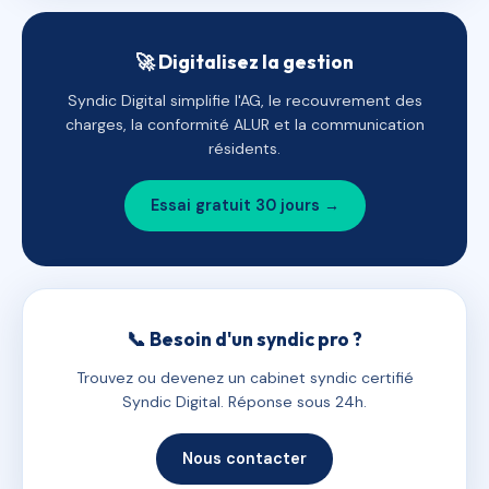
🚀 Digitalisez la gestion
Syndic Digital simplifie l'AG, le recouvrement des
charges, la conformité ALUR et la communication
résidents.
Essai gratuit 30 jours →
📞 Besoin d'un syndic pro ?
Trouvez ou devenez un cabinet syndic certifié
Syndic Digital. Réponse sous 24h.
Nous contacter