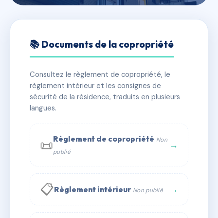
🇫🇷 RFRAC6421242
82/84 Edmond ROSTAND
📚 Documents de la copropriété
📍 82 Rue edmond rostand 13006 Marseille
Consultez le règlement de copropriété, le
✓ Immatriculée
🏠 23 lots
🏗 1 bâtiment(s)
règlement intérieur et les consignes de
sécurité de la résidence, traduits en plusieurs
langues.
📞 Contacter Syndic Digital
💬 WhatsApp
✉ Email
Règlement de copropriété
Non
📜
→
publié
📋
→
Règlement intérieur
Non publié