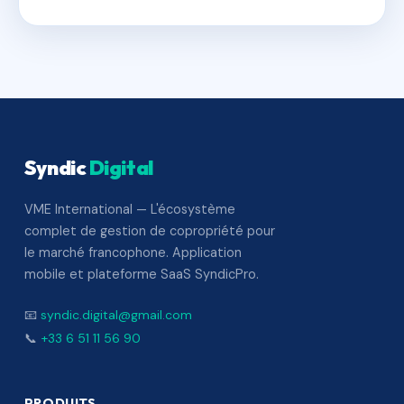
Syndic
Digital
VME International — L'écosystème
complet de gestion de copropriété pour
le marché francophone. Application
mobile et plateforme SaaS SyndicPro.
📧
syndic.digital@gmail.com
📞
+33 6 51 11 56 90
PRODUITS