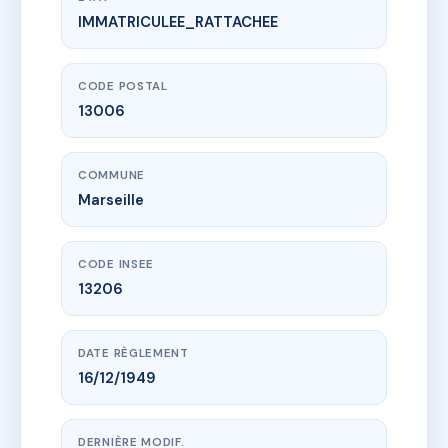
IMMATRICULEE_RATTACHEE
www.vme.plus/AC6421242
82/84 Edmond ROSTAND
82 Rue edmond rostand
13006 Marseille
CODE POSTAL
13006
COMMUNE
Marseille
CODE INSEE
13206
DATE RÈGLEMENT
16/12/1949
DERNIÈRE MODIF.