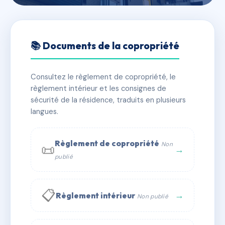
🇫🇷 RFRAC6421655
32 RUE JEAN MOULIN
📚 Documents de la copropriété
📍 32 RUE JEAN MOULIN 78400 CHATOU
Consultez le règlement de copropriété, le
✓ Immatriculée
🏠 50 lots
🏗 3 bâtiment(s)
règlement intérieur et les consignes de
sécurité de la résidence, traduits en plusieurs
langues.
📞 Contacter Syndic Digital
💬 WhatsApp
✉ Email
Règlement de copropriété
Non
📜
→
publié
📋
→
Règlement intérieur
Non publié