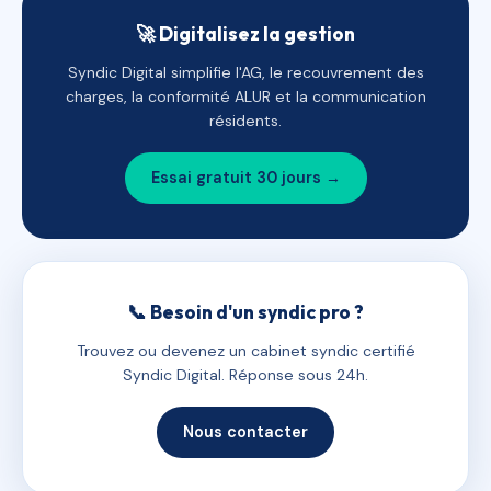
🚀 Digitalisez la gestion
Syndic Digital simplifie l'AG, le recouvrement des
charges, la conformité ALUR et la communication
résidents.
Essai gratuit 30 jours →
📞 Besoin d'un syndic pro ?
Trouvez ou devenez un cabinet syndic certifié
Syndic Digital. Réponse sous 24h.
Nous contacter