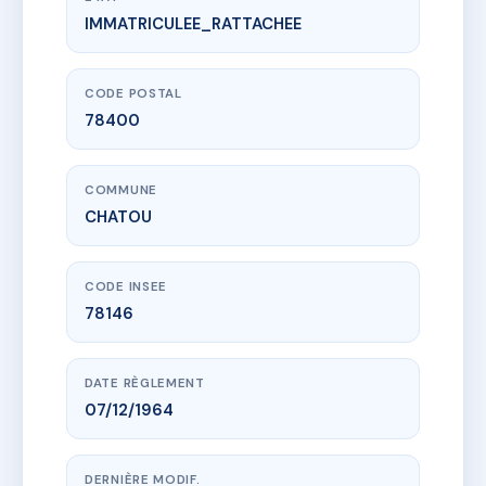
IMMATRICULEE_RATTACHEE
www.vme.plus/AC6421655
32 RUE JEAN MOULIN
32 Rue Jean Moulin
78400 CHATOU
CODE POSTAL
78400
COMMUNE
CHATOU
CODE INSEE
78146
DATE RÈGLEMENT
07/12/1964
DERNIÈRE MODIF.