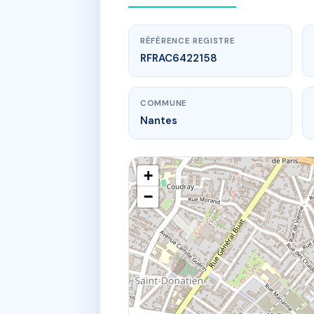
RÉFÉRENCE REGISTRE
RFRAC6422158
COMMUNE
Nantes
+
−
www.
44
44 r p