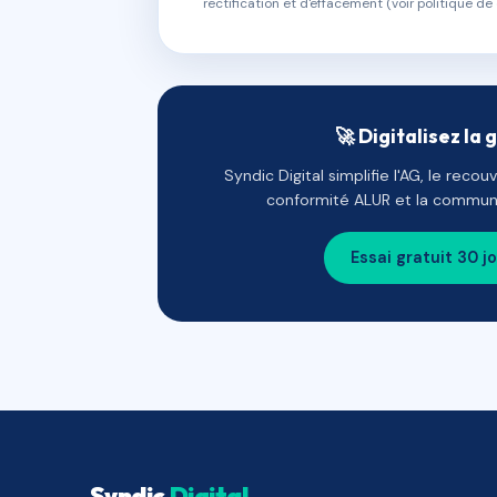
rectification et d'effacement (voir politique de 
🚀 Digitalisez la 
Syndic Digital simplifie l'AG, le reco
conformité ALUR et la communi
Essai gratuit 30 j
Syndic
Digital