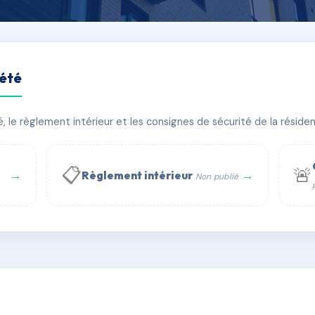
iété
NTIER
le règlement intérieur et les consignes de sécurité de la résidenc
âtiment(s)
📋
🚨
→
→
Règlement intérieur
Non publié
 WhatsApp
✉ Email
té
rue Saint-Honoré, 75001 Paris - Tél. : +33 6 51 11 56 90 - 
AC6422158
🇫🇷
ww.syndic.digital - E-mail : syndic.digital@gmail.c