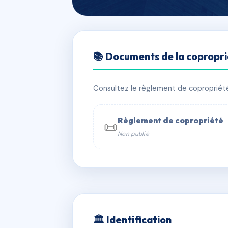
🇫🇷 RFRAC6422158
📚 Documents de la copropr
44 RUE PARME
📍 44 r parmentier 44300 Nantes
Consultez le règlement de copropriété, 
✓ Immatriculée
🏠 15 lots
🏗 1 b
Règlement de copropriété
📜
Non publié
📞 Contacter Syndic Digital

Coproprié
229 
N°
w
🏛 Identification