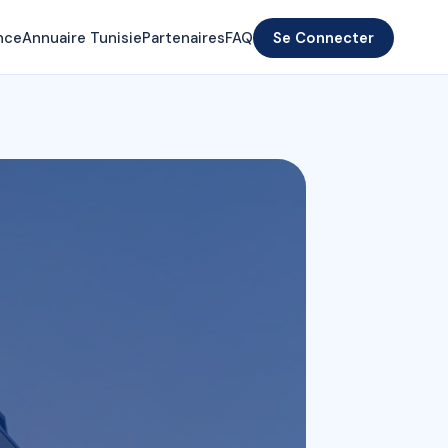
nce
Annuaire Tunisie
Partenaires
FAQ
Se Connecter