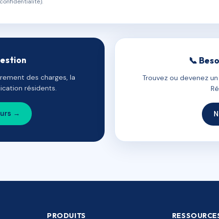
confidentialité).
gestion
📞 Beso
uvrement des charges, la
Trouvez ou devenez un c
cation résidents.
Ré
ours →
N
PRODUITS
RESSOURCE