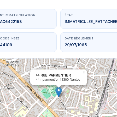
N° IMMATRICULATION
ÉTAT
AC6422158
IMMATRICULEE_RATTACHEE
CODE INSEE
DATE RÈGLEMENT
44109
29/07/1965
×
vme.plus/AC6422158
44 RUE PARMENTIER
44 r parmentier 44300 Nantes
 RUE PARMENTIER
armentier
44300 Nantes