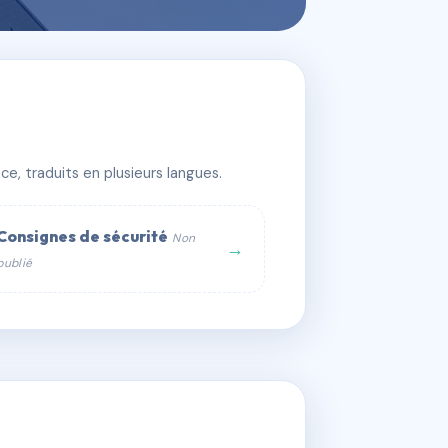
e, traduits en plusieurs langues.
Consignes de sécurité
Non
→
publié
web :
om