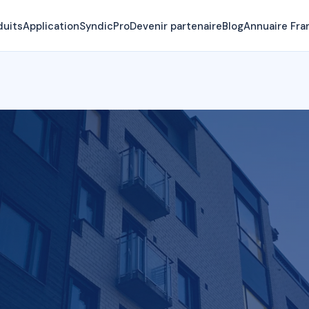
duits
Application
SyndicPro
Devenir partenaire
Blog
Annuaire Fra