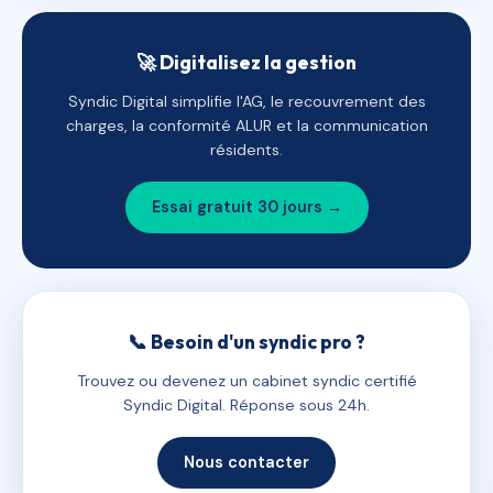
🚀 Digitalisez la gestion
Syndic Digital simplifie l'AG, le recouvrement des
charges, la conformité ALUR et la communication
résidents.
Essai gratuit 30 jours →
📞 Besoin d'un syndic pro ?
Trouvez ou devenez un cabinet syndic certifié
Syndic Digital. Réponse sous 24h.
Nous contacter