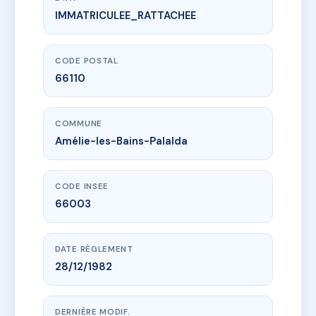
IMMATRICULEE_RATTACHEE
www.vme.plus/AC6433957
251 16 RUE DES THERMES
16 r des thermes
66110 Amélie-les-Bains-Palalda
CODE POSTAL
66110
COMMUNE
Amélie-les-Bains-Palalda
CODE INSEE
66003
DATE RÈGLEMENT
28/12/1982
DERNIÈRE MODIF.