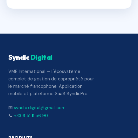
Syndic
Digital
VME International — L'écosystème
complet de gestion de copropriété pour
le marché francophone. Application
mobile et plateforme SaaS SyndicPro.
📧
syndic.digital@gmail.com
📞
+33 6 51 11 56 90
PRODUITS