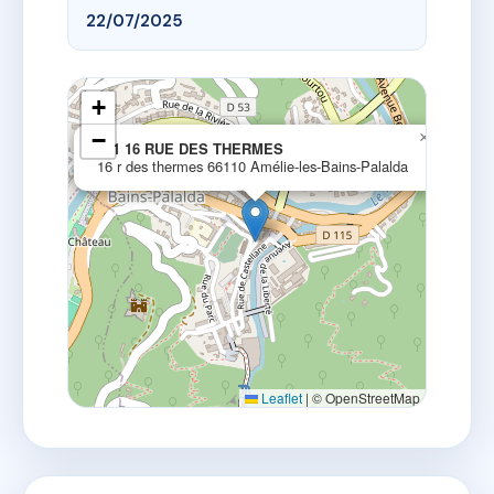
22/07/2025
+
−
×
251 16 RUE DES THERMES
16 r des thermes 66110 Amélie-les-Bains-Palalda
Leaflet
|
© OpenStreetMap