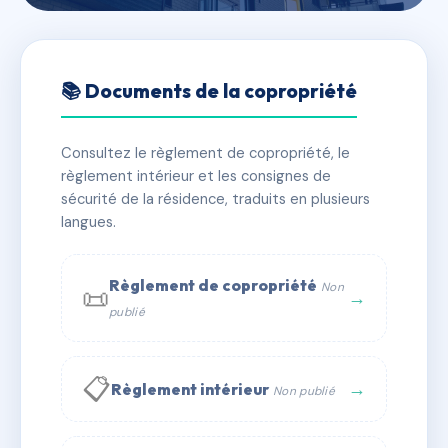
🇫🇷 RFRAC6433957
251 16 RUE DES THERMES
📚 Documents de la copropriété
📍 16 r des thermes 66110 Amélie-les-Bains-Palalda
Consultez le règlement de copropriété, le
✓ Immatriculée
🏠 11 lots
🏗 1 bâtiment(s)
règlement intérieur et les consignes de
sécurité de la résidence, traduits en plusieurs
langues.
📞 Contacter Syndic Digital
💬 WhatsApp
✉ Email
Règlement de copropriété
Non
📜
→
publié
📋
→
Règlement intérieur
Non publié