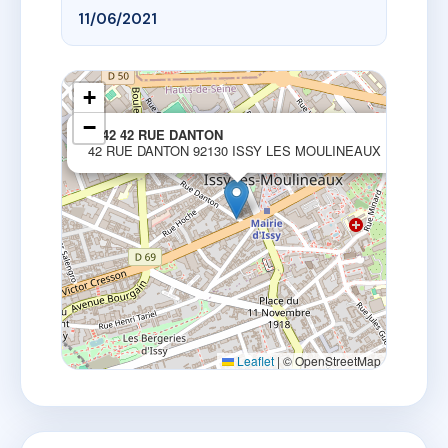
11/06/2021
+
−
×
0542 42 RUE DANTON
42 RUE DANTON 92130 ISSY LES MOULINEAUX
Leaflet
|
© OpenStreetMap