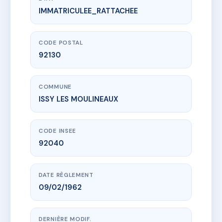
IMMATRICULEE_RATTACHEE
www.vme.plus/AC6434781
0542 42 RUE DANTON
42 r danton
92130 ISSY LES MOULINEAUX
CODE POSTAL
92130
COMMUNE
ISSY LES MOULINEAUX
CODE INSEE
92040
DATE RÈGLEMENT
09/02/1962
DERNIÈRE MODIF.