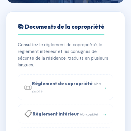
🇫🇷 RFRAC6434781
0542 42 RUE DANTON
📚 Documents de la copropriété
📍 42 RUE DANTON 92130 ISSY LES MOULINEAUX
Consultez le règlement de copropriété, le
✓ Immatriculée
🏠 20 lots
🏗 1 bâtiment(s)
règlement intérieur et les consignes de
sécurité de la résidence, traduits en plusieurs
langues.
📞 Contacter Syndic Digital
💬 WhatsApp
✉ Email
Règlement de copropriété
Non
📜
→
publié
📋
→
Règlement intérieur
Non publié