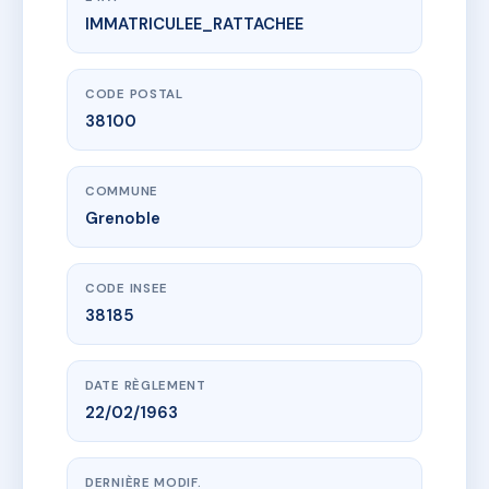
IMMATRICULEE_RATTACHEE
www.vme.plus/AC6435440
LE MOULIN I
18 r marcel peretto
38100 Grenoble
CODE POSTAL
38100
COMMUNE
Grenoble
CODE INSEE
38185
DATE RÈGLEMENT
22/02/1963
DERNIÈRE MODIF.