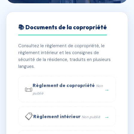
🇫🇷 RFRAC6435440
LE MOULIN I
📚 Documents de la copropriété
📍 18 r marcel peretto 38100 Grenoble
Consultez le règlement de copropriété, le
✓ Immatriculée
🏠 116 lots
🏗 2 bâtiment(s)
règlement intérieur et les consignes de
sécurité de la résidence, traduits en plusieurs
langues.
📞 Contacter Syndic Digital
💬 WhatsApp
✉ Email
Règlement de copropriété
Non
📜
→
publié
📋
→
Règlement intérieur
Non publié