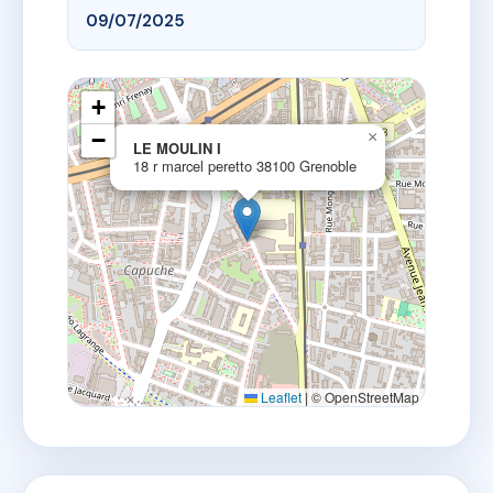
09/07/2025
+
−
×
LE MOULIN I
18 r marcel peretto 38100 Grenoble
Leaflet
|
© OpenStreetMap