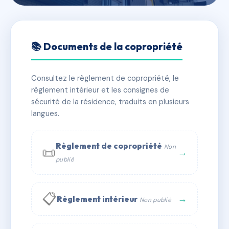
🇫🇷 RFRAC6435697
SDC Le Saint Michel
📚 Documents de la copropriété
📍 12 av calendal 13090 Aix-en-Provence
Consultez le règlement de copropriété, le
✓ Immatriculée
🏠 92 lots
🏗 6 bâtiment(s)
règlement intérieur et les consignes de
sécurité de la résidence, traduits en plusieurs
langues.
📞 Contacter Syndic Digital
💬 WhatsApp
✉ Email
Règlement de copropriété
Non
📜
→
publié
📋
→
Règlement intérieur
Non publié