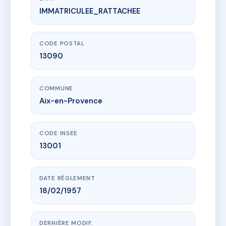
IMMATRICULEE_RATTACHEE
www.vme.plus/AC6435697
SDC Le Saint Michel
12 av calendal
13090 Aix-en-Provence
CODE POSTAL
13090
COMMUNE
Aix-en-Provence
CODE INSEE
13001
DATE RÈGLEMENT
18/02/1957
DERNIÈRE MODIF.