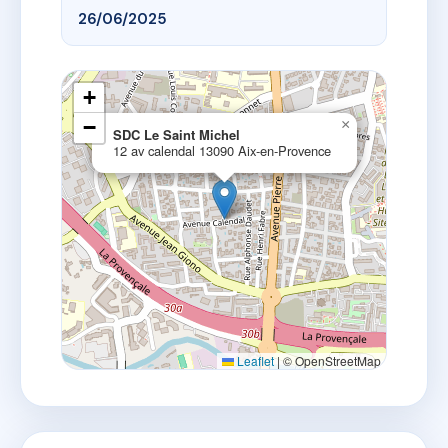
26/06/2025
+
−
×
SDC Le Saint Michel
12 av calendal 13090 Aix-en-Provence
Leaflet
|
© OpenStreetMap