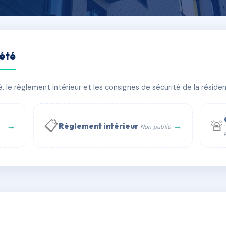
iété
rcy, 3-5 rue Cugnot
le règlement intérieur et les consignes de sécurité de la résidenc
bâtiment(s)
📋
🚨
→
→
Règlement intérieur
Non publié
 WhatsApp
✉ Email
té
rue Saint-Honoré, 75001 Paris - Tél. : +33 6 51 11 56 90 - 
AC6440549
🇫🇷
ww.syndic.digital - E-mail : syndic.digital@gmail.c