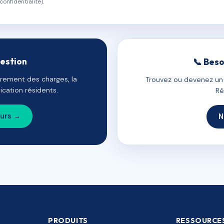
confidentialité).
gestion
📞 Beso
uvrement des charges, la
Trouvez ou devenez un c
cation résidents.
Ré
ours →
N
PRODUITS
RESSOURCE