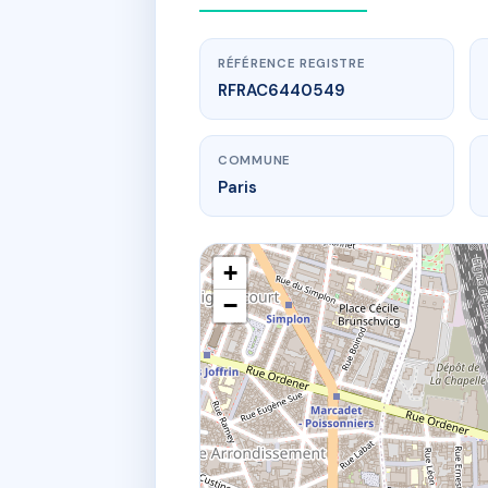
RÉFÉRENCE REGISTRE
RFRAC6440549
COMMUNE
Paris
+
−
www.
SDC 2 rue
2 r