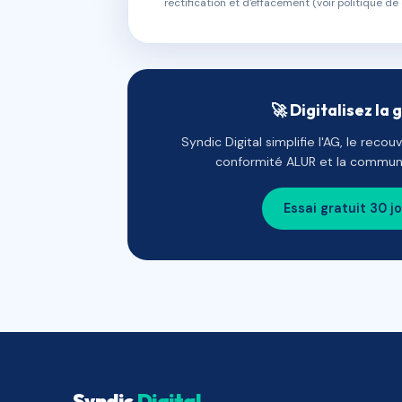
rectification et d'effacement (voir politique de 
🚀 Digitalisez la 
Syndic Digital simplifie l'AG, le reco
conformité ALUR et la communi
Essai gratuit 30 j
Syndic
Digital