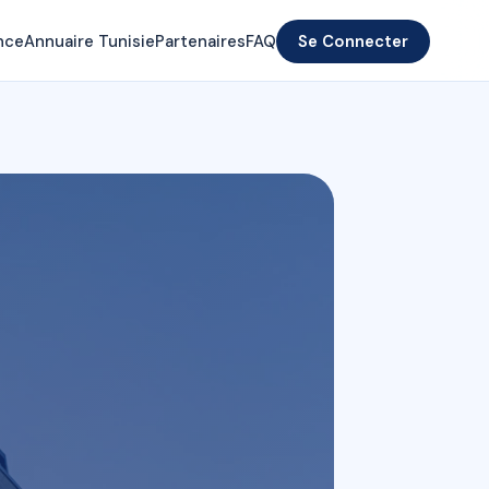
nce
Annuaire Tunisie
Partenaires
FAQ
Se Connecter