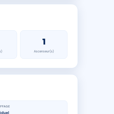
1
s)
Ascenseur(s)
FFAGE
viduel