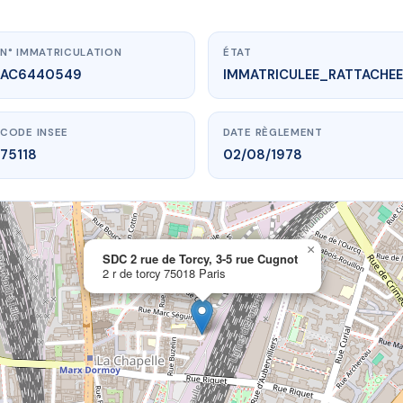
N° IMMATRICULATION
ÉTAT
AC6440549
IMMATRICULEE_RATTACHEE
CODE INSEE
DATE RÈGLEMENT
75118
02/08/1978
×
vme.plus/AC6440549
SDC 2 rue de Torcy, 3-5 rue Cugnot
2 r de torcy 75018 Paris
 de Torcy, 3-5 rue Cugnot
 de torcy
75018 Paris