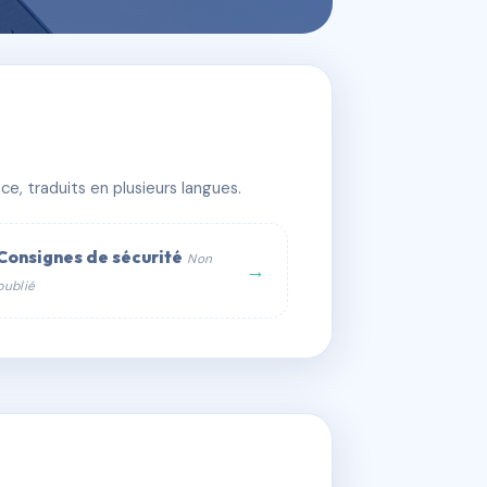
e, traduits en plusieurs langues.
Consignes de sécurité
Non
→
publié
web :
om