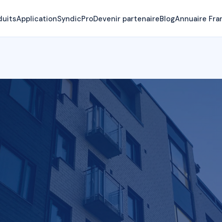
duits
Application
SyndicPro
Devenir partenaire
Blog
Annuaire Fra