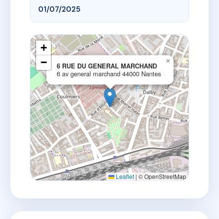
01/07/2025
+
−
×
6 RUE DU GENERAL MARCHAND
6 av general marchand 44000 Nantes
Leaflet
|
© OpenStreetMap