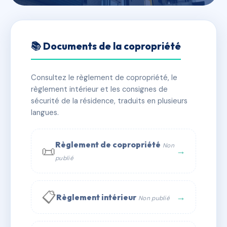
🇫🇷 RFRAC6465470
6 RUE DU GENERAL
📚 Documents de la copropriété
MARCHAND
Consultez le règlement de copropriété, le
📍 6 av general marchand 44000 Nantes
règlement intérieur et les consignes de
✓ Immatriculée
🏠 22 lots
🏗 1 bâtiment(s)
sécurité de la résidence, traduits en plusieurs
langues.
📞 Contacter Syndic Digital
💬 WhatsApp
Règlement de copropriété
Non
📜
✉ Email
→
publié
📋
→
Règlement intérieur
Non publié