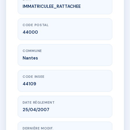
IMMATRICULEE_RATTACHEE
www.vme.plus/AC6465470
6 RUE DU GENERAL MARCHAND
6 av general marchand
44000 Nantes
CODE POSTAL
44000
COMMUNE
Nantes
CODE INSEE
44109
DATE RÈGLEMENT
25/04/2007
DERNIÈRE MODIF.