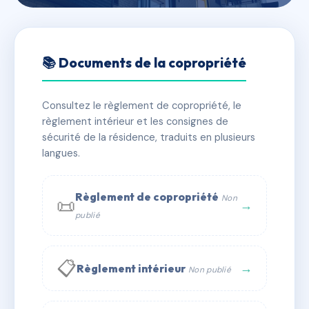
🇫🇷 RFRAC6468029
LE RAPPA
📚 Documents de la copropriété
📍 11 r ernest renan 74100 Ambilly
Consultez le règlement de copropriété, le
✓ Immatriculée
🏠 34 lots
🏗 1 bâtiment(s)
règlement intérieur et les consignes de
sécurité de la résidence, traduits en plusieurs
langues.
📞 Contacter Syndic Digital
💬 WhatsApp
✉ Email
Règlement de copropriété
Non
📜
→
publié
📋
→
Règlement intérieur
Non publié