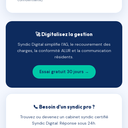
confidentialité).
🚀 Digitalisez la gestion
Syndic Digital simplifie l'AG, le recouvrement des
charges, la conformité ALUR et la communication
résidents.
Essai gratuit 30 jours →
📞 Besoin d'un syndic pro ?
Trouvez ou devenez un cabinet syndic certifié
Syndic Digital. Réponse sous 24h.