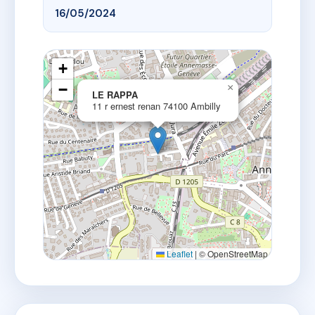
16/05/2024
+
−
×
LE RAPPA
11 r ernest renan 74100 Ambilly
Leaflet
|
© OpenStreetMap