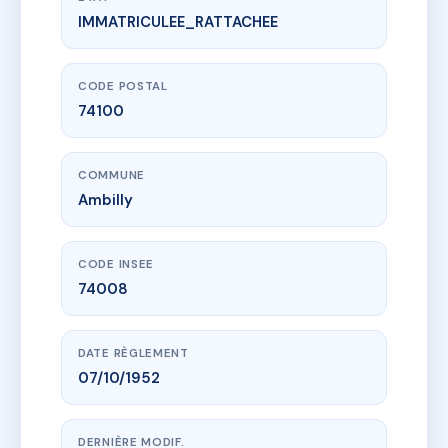
IMMATRICULEE_RATTACHEE
www.vme.plus/AC6468029
LE RAPPA
11 r ernest renan
74100 Ambilly
CODE POSTAL
74100
COMMUNE
Ambilly
CODE INSEE
74008
DATE RÈGLEMENT
07/10/1952
DERNIÈRE MODIF.