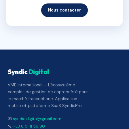
Nous contacter
Syndic
Digital
VME International — L'écosystème
complet de gestion de copropriété pour
le marché francophone. Application
mobile et plateforme SaaS SyndicPro.
📧
syndic.digital@gmail.com
📞
+33 6 51 11 56 90