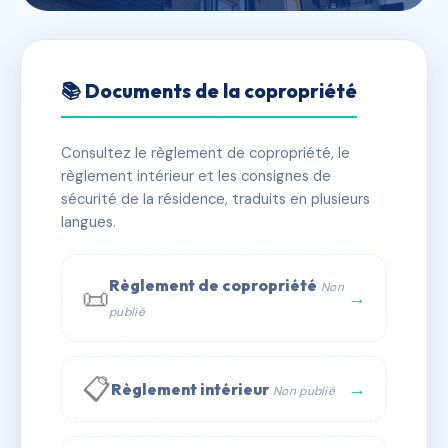
🇫🇷 RFRAC6469019
27 RUE FOURE
📚 Documents de la copropriété
📍 27 r foure 44000 Nantes
Consultez le règlement de copropriété, le
✓ Immatriculée
🏠 11 lots
🏗 1 bâtiment(s)
règlement intérieur et les consignes de
sécurité de la résidence, traduits en plusieurs
langues.
📞 Contacter Syndic Digital
💬 WhatsApp
✉ Email
Règlement de copropriété
Non
📜
→
publié
📋
→
Règlement intérieur
Non publié