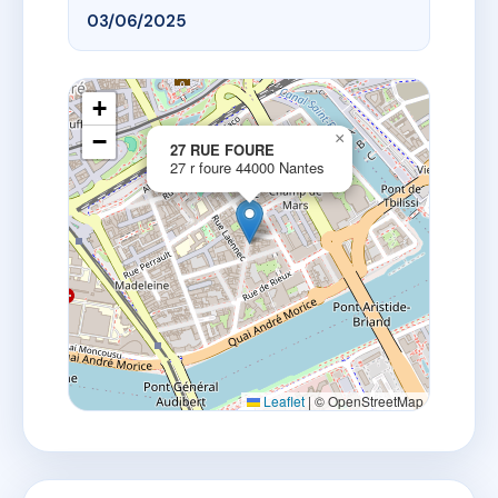
03/06/2025
+
−
×
27 RUE FOURE
27 r foure 44000 Nantes
Leaflet
|
© OpenStreetMap