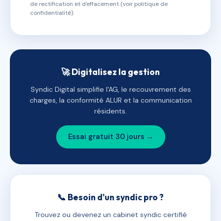
de rectification et d'effacement (voir politique de
confidentialité).
🚀 Digitalisez la gestion
Syndic Digital simplifie l'AG, le recouvrement des
charges, la conformité ALUR et la communication
résidents.
Essai gratuit 30 jours →
📞 Besoin d'un syndic pro ?
Trouvez ou devenez un cabinet syndic certifié