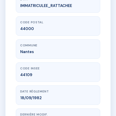
IMMATRICULEE_RATTACHEE
www.vme.plus/AC6469019
27 RUE FOURE
27 r foure
44000 Nantes
CODE POSTAL
44000
COMMUNE
Nantes
CODE INSEE
44109
DATE RÈGLEMENT
18/09/1982
DERNIÈRE MODIF.