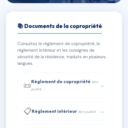
🇫🇷 RFRAC6474043
33-35, rue Joseph Brenier
📚 Documents de la copropriété
📍 33 r joseph brenier 38200 Vienne
Consultez le règlement de copropriété, le
✓ Immatriculée
🏠 4 lots
🏗 1 bâtiment(s)
règlement intérieur et les consignes de
sécurité de la résidence, traduits en plusieurs
langues.
📞 Contacter Syndic Digital
💬 WhatsApp
✉ Email
Règlement de copropriété
Non
📜
→
publié
📋
→
Règlement intérieur
Non publié