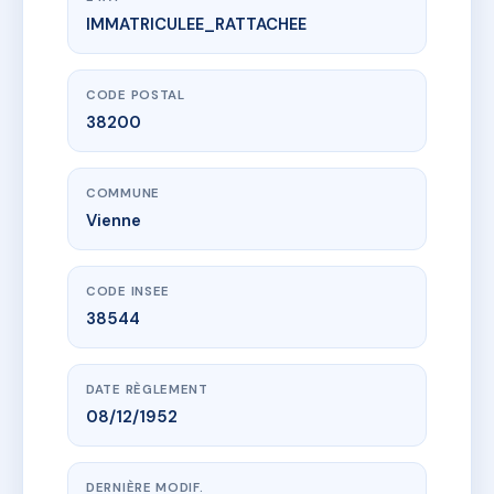
IMMATRICULEE_RATTACHEE
www.vme.plus/AC6474043
33-35, rue Joseph Brenier
33 r joseph brenier
38200 Vienne
CODE POSTAL
38200
COMMUNE
Vienne
CODE INSEE
38544
DATE RÈGLEMENT
08/12/1952
DERNIÈRE MODIF.