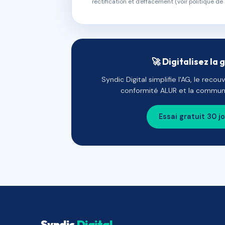
rectification et d'effacement (voir politique de 
🚀 Digitalisez la 
Syndic Digital simplifie l'AG, le reco
conformité ALUR et la communi
Essai gratuit 30 j
Syndic
Digital