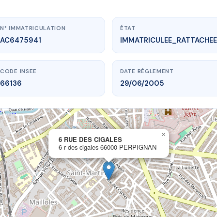
N° IMMATRICULATION
ÉTAT
AC6475941
IMMATRICULEE_RATTACHEE
CODE INSEE
DATE RÈGLEMENT
66136
29/06/2005
×
vme.plus/AC6475941
6 RUE DES CIGALES
6 r des cigales 66000 PERPIGNAN
 RUE DES CIGALES
cigales
66000 PERPIGNAN