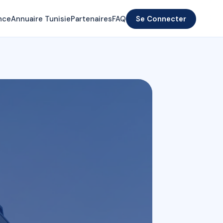
nce
Annuaire Tunisie
Partenaires
FAQ
Se Connecter