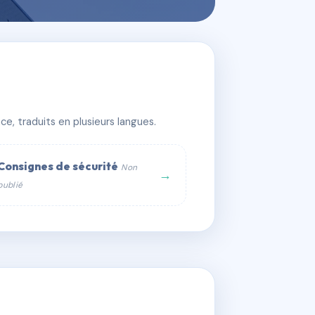
e, traduits en plusieurs langues.
Consignes de sécurité
Non
→
publié
web :
om