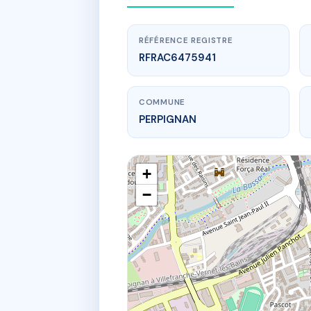
RÉFÉRENCE REGISTRE
RFRAC6475941
COMMUNE
PERPIGNAN
+
−
www.
6
6 r des 