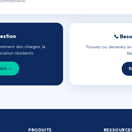
confidentialité).
gestion
📞 Beso
uvrement des charges, la
Trouvez ou devenez un c
cation résidents.
Ré
ours →
N
PRODUITS
RESSOURCE