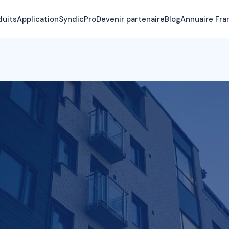
duits
Application
SyndicPro
Devenir partenaire
Blog
Annuaire Fra